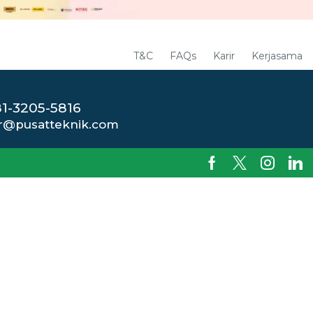
T&C
FAQs
Karir
Kerjasama
1-3205-5816
r@pusatteknik.com