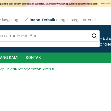
m langsung
Brand Terbaik
dengan harga termurah
a cari
🔥 Jet Cleaner
+628
orde
ANG KAMI
KONTAK
ag: Teknik Pengecatan Presisi