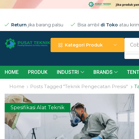
Return
jika barang palsu
Bisa ambil
di Toko
atau kiri
Cob
Kategori Produk
HOME
PRODUK
INDUSTRI
BRANDS
TENT
Home
Posts Tagged "Teknik Pengecatan Presisi"
T
Spesifikasi Alat Teknik