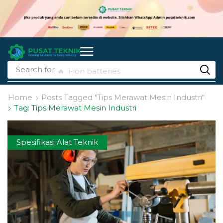
Search for
🔥 li-ion batteries
Home
Posts Tagged "Tips Merawat Mesin Industri"
Tag: Tips Merawat Mesin Industri
Spesifikasi Alat Teknik