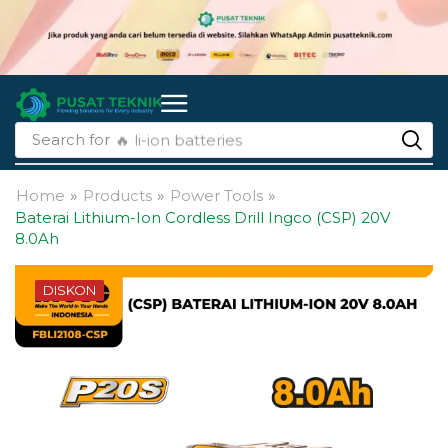
Search for
🔥 li-ion batteries
Home
»
Products
»
Power Tools
»
Baterai Lithium-Ion Cordless Drill Ingco (CSP) 20V
8.0Ah
DISKON