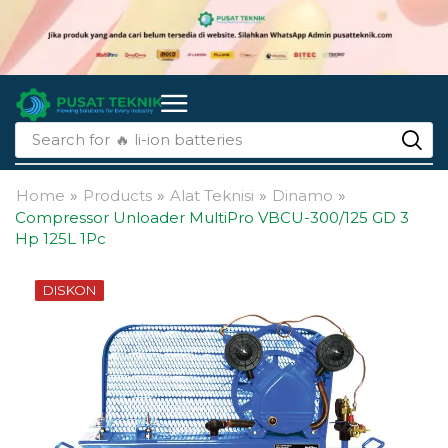
Search for
🔥 li-ion batteries
Home
»
Products
»
Alat Teknisi
»
Dinamo
»
Compressor Unloader MultiPro VBCU-300/125 GD 3
Hp 125L 1Pc
DISKON