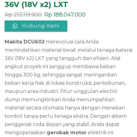
36V (18V x2) LXT
Rp
213.119.900
Rp
188.047.000
Hubungi Kami
Makita DCU602
merevolusi cara Anda
memindahkan material berat melalui tenaga baterai
36V (18V x2) LXT yang tangguh dan efisien. Alat
angkut proyek ini sanggup membawa beban
hingga 300 kg, sehingga sangat meringankan
beban kerja fisik di lokasi konstruksi, perkebunan,
maupun area industri. Fitur unggulan
electric
dump
memungkinkan Anda menumpahkan
material secara otomatis hanya dengan menekan
tombol tanpa perlu tenaga ekstra. Dengan sistem
penggerak roda depan yang stabil, Anda dapat
mengoperasikan
gerobak motor
elektrik ini