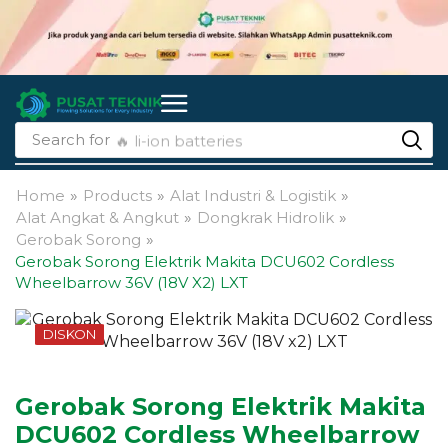
Search for
🔥 li-ion batteries
Home
»
Products
»
Alat Industri & Logistik
»
Alat Angkat & Angkut
»
Dongkrak Hidrolik
»
Gerobak Sorong
»
Gerobak Sorong Elektrik Makita DCU602 Cordless
Wheelbarrow 36V (18V X2) LXT
DISKON
Gerobak Sorong Elektrik Makita
DCU602 Cordless Wheelbarrow