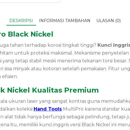
DESKRIPSI
INFORMASI TAMBAHAN
ULASAN (0)
o Black Nickel
uga tahan terhadap korosi tingkat tinggi?
Kunci Inggri
l hitam untuk proteksi maksimal. Mekanisme penyetelan 
ng tetap stabil meski menerima tekanan torsi besar. Se
 sisa minyak atau kotoran setelah pemakaian. Fitur un
efisien.
ck Nickel Kualitas Premium
skala ukuran laser yang sangat kontras guna memudahk
ndalkan koleksi
Hand Tools
MultiPro karena standar ku
aan alat tidak hanya berfungsi sebagai pelindung, tet
 itu, memiliki kunci inggris versi Black Nickel ini me