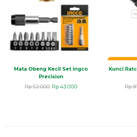
Mata Obeng Kecil Set Ingco
Kunci Ratc
Precision
Rp
52.000
Rp
43.000
Rp
9