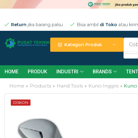
Return
jika barang palsu
Bisa ambil
di Toko
atau kiri
Cob
Kategori Produk
HOME
PRODUK
INDUSTRI
BRANDS
TENT
Home
»
Products
»
Hand Tools
»
Kunci Inggris
»
Kunci
DISKON