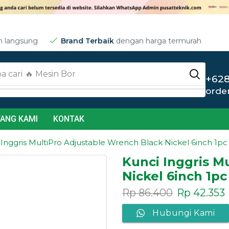
m langsung
Brand Terbaik
dengan harga termurah
a cari
🔥 Jet Cleaner
+628
orde
ANG KAMI
KONTAK
 Inggris MultiPro Adjustable Wrench Black Nickel 6inch 1pc
Kunci Inggris M
Nickel 6inch 1pc
Rp
86.400
Rp
42.353
Hubungi Kami