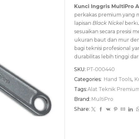
Kunci Inggris MultiPro 
perkakas premium yang m
lapisan
Black Nickel
berkua
sesuaikan secara presisi 
ukuran baut dan mur den
bagi teknisi profesional y
durabilitas lebih tinggi da
SKU:
PT-000440
Categories:
Hand Tools
,
K
Tags:
Alat Teknik Premiu
Brand:
MultiPro
Share: