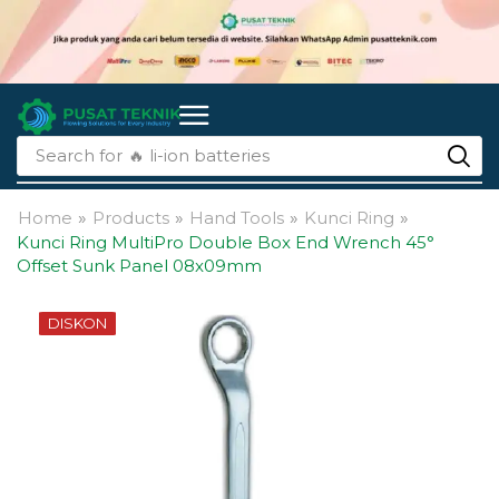
Search for
🔥 li-ion batteries
Home
»
Products
»
Hand Tools
»
Kunci Ring
»
Kunci Ring MultiPro Double Box End Wrench 45°
Offset Sunk Panel 08x09mm
DISKON