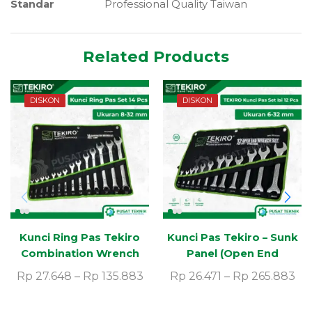
Standar
Professional Quality Taiwan
Related Products
DISKON
DISKON
Kunci Ring Pas Tekiro
Kunci Pas Tekiro – Sunk
Combination Wrench
Panel (Open End
(Inch)
Wrench)
Rp
27.648
–
Rp
135.883
Rp
26.471
–
Rp
265.883