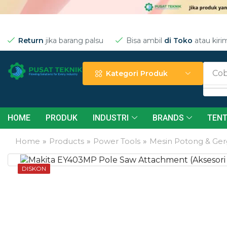
Return
jika barang palsu
Bisa ambil
di Toko
atau kiri
Cob
Kategori Produk
HOME
PRODUK
INDUSTRI
BRANDS
TENT
Home
»
Products
»
Power Tools
»
Mesin Potong & Gerg
DISKON