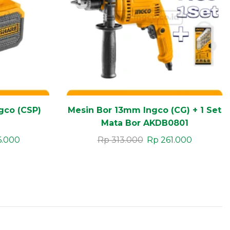
ngco (CSP)
Mesin Bor 13mm Ingco (CG) + 1 Set
Mata Bor AKDB0801
6.000
Rp
313.000
Rp
261.000