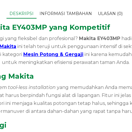
DESKRIPSI
INFORMASI TAMBAHAN
ULASAN (0)
kita EY403MP yang Kompetitif
yang fleksibel dan profesional?
Makita EY403MP
hadi
Makita
ini telah teruji untuk penggunaan intensif di se
i kategori
Mesin Potong & Gergaji
ini karena kemudah
ng untuk meningkatkan efisiensi perawatan taman Anda.
ng Makita
tem
tool-less installation
yang memudahkan Anda memasan
harus berpindah fungsi alat di lapangan. Fitur ini jel
ori ini menjaga kualitas potongan tetap halus, sehingg
bermanuver di antara dahan-dahan yang rapat tanpa h
gi