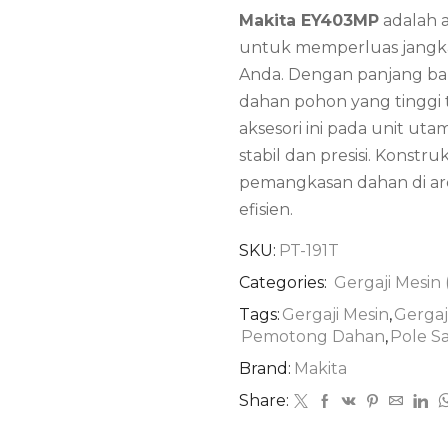
Makita EY403MP
adalah a
untuk memperluas jangk
Anda.
Dengan panjang bar
dahan pohon yang tinggi
aksesori ini pada unit u
stabil dan presisi. Kons
pemangkasan dahan di are
efisien.
SKU:
PT-191T
Categories:
Gergaji Mesin
Tags:
Gergaji Mesin
,
Gergaj
Pemotong Dahan
,
Pole S
Brand:
Makita
Share: