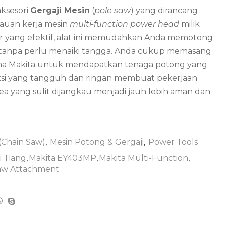
ksesori
Gergaji Mesin
(
pole saw
) yang dirancang
auan kerja mesin
multi-function power head
milik
 yang efektif, alat ini memudahkan Anda memotong
 tanpa perlu menaiki tangga. Anda cukup memasang
tama Makita untuk mendapatkan tenaga potong yang
truksi yang tangguh dan ringan membuat pekerjaan
a yang sulit dijangkau menjadi jauh lebih aman dan
 (Chain Saw)
,
Mesin Potong & Gergaji
,
Power Tools
i Tiang
,
Makita EY403MP
,
Makita Multi-Function
,
aw Attachment