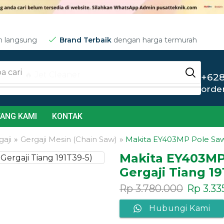
m langsung
Brand Terbaik
dengan harga termurah
a cari
🔥 Jet Cleaner
+628
orde
ANG KAMI
KONTAK
aji
»
Gergaji Mesin (Chain Saw)
»
Makita EY403MP Pole Saw 
Makita EY403MP
Gergaji Tiang 19
Rp
3.780.000
Rp
3.33
Hubungi Kami