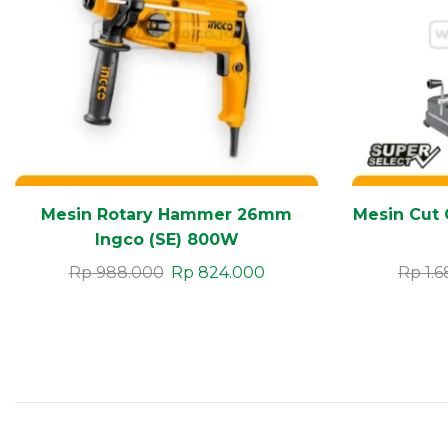
Mesin Rotary Hammer 26mm
Mesin Cut 
Ingco (SE) 800W
Rp
988.000
Rp
824.000
Rp
1.6