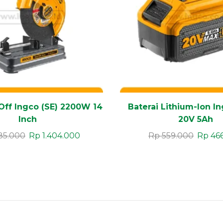
Off Ingco (SE) 2200W 14
Baterai Lithium-Ion I
Inch
20V 5Ah
85.000
Rp
1.404.000
Rp
559.000
Rp
46