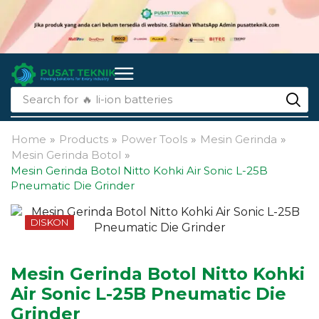
Search for
🔥 li-ion batteries
Home
»
Products
»
Power Tools
»
Mesin Gerinda
»
Mesin Gerinda Botol
»
Mesin Gerinda Botol Nitto Kohki Air Sonic L-25B
Pneumatic Die Grinder
DISKON
Mesin Gerinda Botol Nitto Kohki
Air Sonic L-25B Pneumatic Die
Grinder