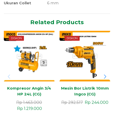
Ukuran Collet
6 mm
Related Products
DISKON
DISKON
Kompresor Angin 3/4
Mesin Bor Listrik 10mm
HP 24L (CG)
Ingco (CG)
Rp
1.463.000
Rp
292.517
Rp
244.000
Rp
1.219.000