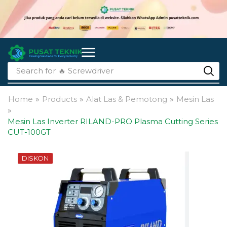
Search for
🔥 li-ion batteries
Home
»
Products
»
Alat Las & Pemotong
»
Mesin Las
»
Mesin Las Inverter RILAND-PRO Plasma Cutting Series
CUT-100GT
DISKON