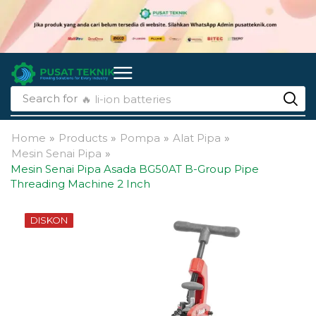
Search for
🔥 li-ion batteries
Home
»
Products
»
Pompa
»
Alat Pipa
»
Mesin Senai Pipa
»
Mesin Senai Pipa Asada BG50AT B-Group Pipe
Threading Machine 2 Inch
DISKON