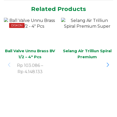
Related Products
DISKON
Ball Valve Unnu Brass BV
Selang Air Trilliun Spiral
1/2 – 4″ Pcs
Premium
Rp
103.086
–
Rp
4.148.133