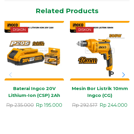
Related Products
DISKON
DISKON
Baterai Ingco 20V
Mesin Bor Listrik 10mm
Lithium-Ion (CSP) 2Ah
Ingco (CG)
Rp
235.000
Rp
195.000
Rp
292.517
Rp
244.000