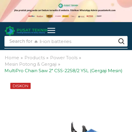
Search for
🔥 li-ion batteries
Home
»
Products
»
Power Tools
»
Mesin Potong & Gergaji
»
MultiPro Chain Saw 2″ CSS-2258/2 YSL (Gergaji Mesin)
DISKON