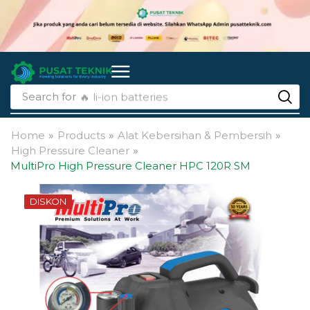
Search for
🔥 li-ion batteries
Home
»
Products
»
Alat Kebersihan & Pembersih
»
High Pressure Cleaner
»
MultiPro High Pressure Cleaner HPC 120R SM
DISKON