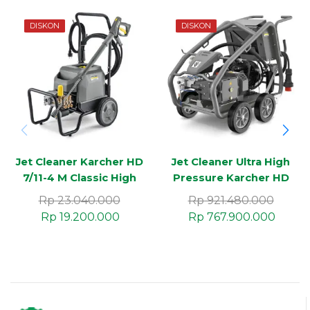
DISKON
DISKON
Jet Cleaner Karcher HD
Jet Cleaner Ultra High
7/11-4 M Classic High
Pressure Karcher HD
Pressure Cleaner
9/100-4 Cage Classic
Rp
23.040.000
Rp
921.480.000
Industri 4-Pole Motor
1000 Bar Industri
Rp
19.200.000
Rp
767.900.000