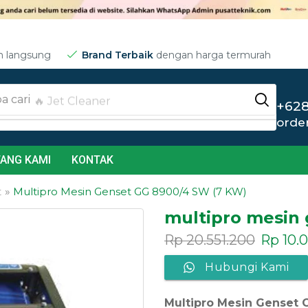
m langsung
Brand Terbaik
dengan harga termurah
a cari
🔥 Jet Cleaner
+628
orde
ANG KAMI
KONTAK
t
»
Multipro Mesin Genset GG 8900/4 SW (7 KW)
multipro mesin
Rp
20.551.200
Rp
10.0
Hubungi Kami
Multipro Mesin Genset