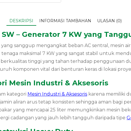
DESKRIPSI
INFORMASI TAMBAHAN
ULASAN (0)
4 SW – Generator 7 KW yang Tangg
ng sanggup mengangkat beban AC sentral, mesin air in
enaga maksimal 7 KW yang sangat stabil untuk menduku
rkualitas tinggi yang tahan terhadap penggunaan duras
uruh komponen vital dari benturan keras di lokasi proye
i Mesin Industri & Aksesoris
am kategori
Mesin Industri & Aksesoris
karena memiliki du
amin aliran arus tetap konsisten sehingga aman bagi per
an bakar yang mencapai 25 liter memungkinkan mesin bek
ergi cadangan yang jauh lebih tangguh daripada tipe
G