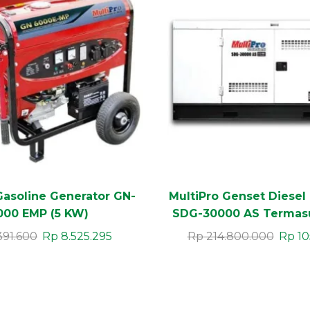
Gasoline Generator GN-
MultiPro Genset Diesel 
000 EMP (5 KW)
SDG-30000 AS Termasu
KW)
391.600
Rp
8.525.295
Rp
214.800.000
Rp
10