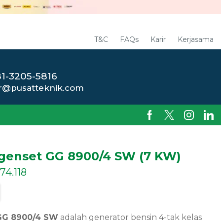
T&C
FAQs
Karir
Kerjasama
1-3205-5816
r@pusatteknik.com
 genset GG 8900/4 SW (7 KW)
74.118
 GG 8900/4 SW
adalah generator bensin 4-tak kelas