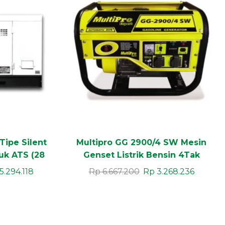
Tipe Silent
Multipro GG 2900/4 SW Mesin
k ATS (28
Genset Listrik Bensin 4Tak
Gasoline Generator
5.294.118
Rp
6.667.200
Rp
3.268.236