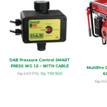
DAB Pressure Control SMART
PRESS WG 1,5 – WITH CABLE
MultiPro 
6
Rp
1.117.770
Rp
799.900
Rp
17.