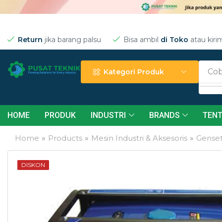
Return
jika barang palsu
Bisa ambil
di Toko
atau kiri
Cob
Kategori Produk
HOME
PRODUK
INDUSTRI
BRANDS
TENT
Home
»
Products
»
Mesin Industri & Aksesoris
»
Gense
DISKON