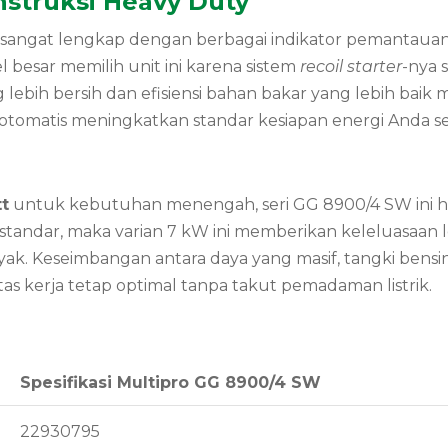
struksi Heavy Duty
sangat lengkap dengan berbagai indikator pemantauan d
l besar memilih unit ini karena sistem
recoil starter
-nya 
ebih bersih dan efisiensi bahan bakar yang lebih baik
 otomatis meningkatkan standar kesiapan energi Anda se
t
untuk kebutuhan menengah, seri GG 8900/4 SW ini h
 standar, maka varian 7 kW ini memberikan keleluasaa
nyak. Keseimbangan antara daya yang masif, tangki be
tas kerja tetap optimal tanpa takut pemadaman listrik.
Spesifikasi Multipro GG 8900/4 SW
22930795