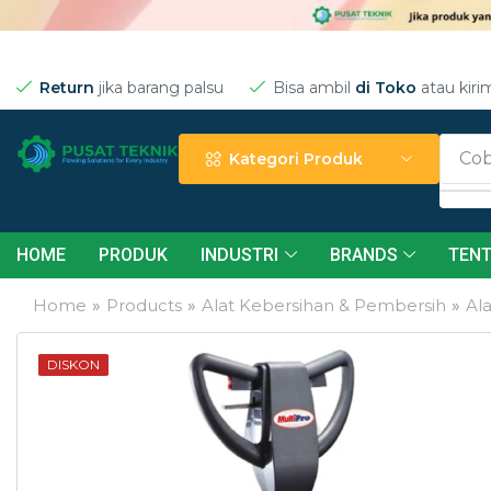
Return
jika barang palsu
Bisa ambil
di Toko
atau kiri
Cob
Kategori Produk
HOME
PRODUK
INDUSTRI
BRANDS
TENT
Home
»
Products
»
Alat Kebersihan & Pembersih
»
Al
DISKON