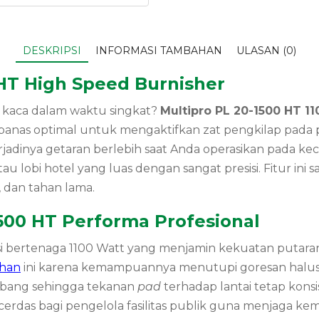
DESKRIPSI
INFORMASI TAMBAHAN
ULASAN (0)
HT High Speed Burnisher
i kaca dalam waktu singkat?
Multipro PL 20-1500 HT 1
panas optimal untuk mengaktifkan zat pengkilap pada 
adinya getaran berlebih saat Anda operasikan pada kecep
obi hotel yang luas dengan sangat presisi. Fitur ini 
, dan tahan lama.
500 HT Performa Profesional
ksi bertenaga 1100 Watt yang menjamin kekuatan putaran
ihan
ini karena kemampuannya menutupi goresan halus p
eimbang sehingga tekanan
pad
terhadap lantai tetap kons
h cerdas bagi pengelola fasilitas publik guna menjaga 