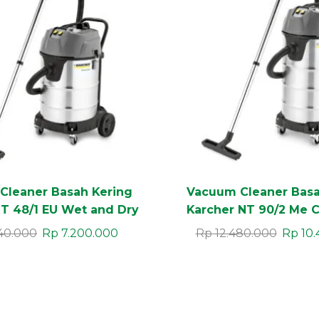
Cleaner Basah Kering
Vacuum Cleaner Basa
T 48/1 EU Wet and Dry
Karcher NT 90/2 Me C
itas Besar Tangguh
40.000
Rp
7.200.000
Rp
12.480.000
Rp
10.