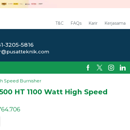
T&C
FAQs
Karir
Kerjasama
1-3205-5816
r@pusatteknik.com
gh Speed Burnisher
1500 HT 1100 Watt High Speed
764.706