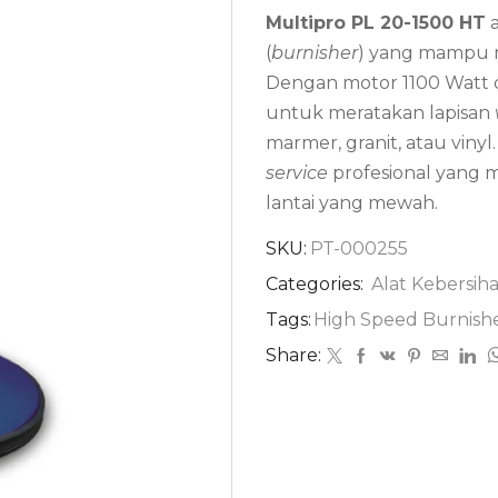
Multipro PL 20-1500 HT
a
(
burnisher
) yang mampu me
Dengan motor 1100 Watt da
untuk meratakan lapisan
marmer, granit, atau vinyl.
service
profesional yang 
lantai yang mewah.
SKU:
PT-000255
Categories:
Alat Kebersih
Tags:
High Speed Burnish
Share: