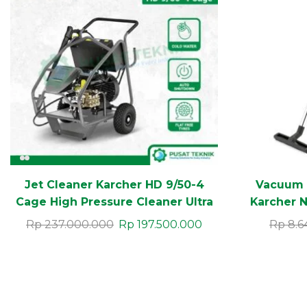
Jet Cleaner Karcher HD 9/50-4
Vacuum 
Cage High Pressure Cleaner Ultra
Karcher N
High Pressure 500 Bar
Kapas
Rp
237.000.000
Rp
197.500.000
Rp
8.6