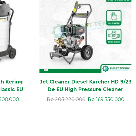
h Kering
Jet Cleaner Diesel Karcher HD 9/23
lassic EU
De EU High Pressure Cleaner
Diesel Engine Tangguh
400.000
Rp
203.220.000
Rp
169.350.000