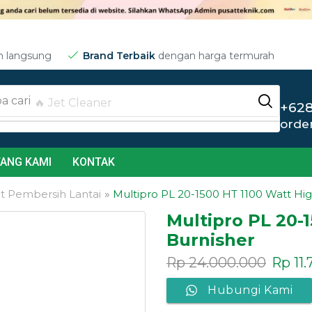
m langsung
Brand Terbaik
dengan harga termurah
a cari
🔥 Jet Cleaner
+628
orde
ANG KAMI
KONTAK
at Pembersih Lantai
»
Multipro PL 20-1500 HT 1100 Watt Hi
Multipro PL 20-
Burnisher
Rp
24.000.000
Rp
11.
Hubungi Kami