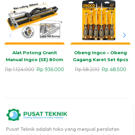
Alat Potong Granit
Obeng Ingco – Obeng
Manual Ingco (SE) 80cm
Gagang Karet Set 6pcs
Rp
1.124.000
Rp
936.000
Rp
58.200
Rp
48.500
Pusat Teknik adalah toko yang menjual peralatan