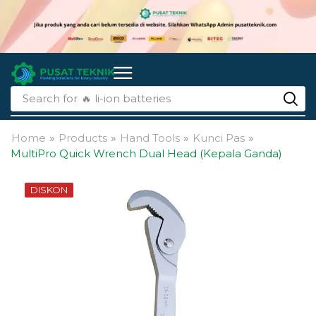
Search for
🔥 li-ion batteries
Home
»
Products
»
Hand Tools
»
Kunci Pas
»
MultiPro Quick Wrench Dual Head (Kepala Ganda)
DISKON