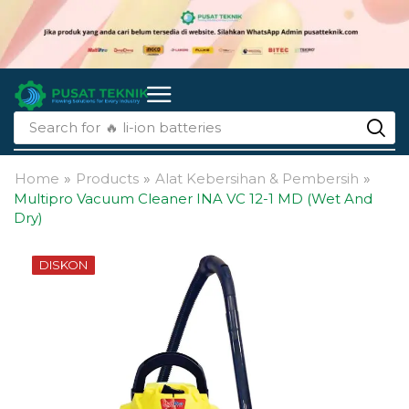
Search for
🔥 li-ion batteries
Home
»
Products
»
Alat Kebersihan & Pembersih
»
Multipro Vacuum Cleaner INA VC 12-1 MD (Wet And
Dry)
DISKON