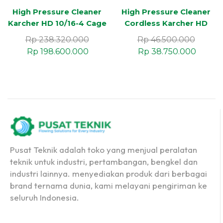
High Pressure Cleaner
High Pressure Cleaner
Karcher HD 10/16-4 Cage
Cordless Karcher HD
Ex EU-I Anti Ledakan
4/11 C Bp Pack EU
Rp
238.320.000
Rp
46.500.000
Rp
198.600.000
Rp
38.750.000
Pusat Teknik adalah toko yang menjual peralatan
teknik untuk industri, pertambangan, bengkel dan
industri lainnya. menyediakan produk dari berbagai
brand ternama dunia, kami melayani pengiriman ke
seluruh Indonesia.