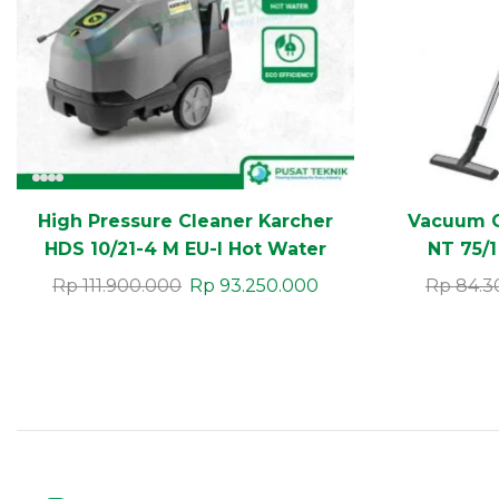
High Pressure Cleaner Karcher
Vacuum C
HDS 10/21-4 M EU-I Hot Water
NT 75/1
Middle Class
Leda
Rp
111.900.000
Rp
93.250.000
Rp
84.3