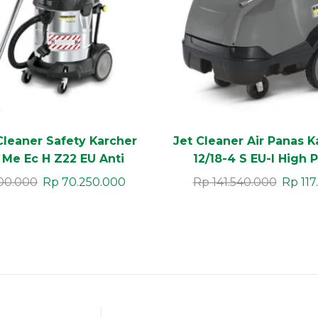
leaner Safety Karcher
Jet Cleaner Air Panas 
 Me Ec H Z22 EU Anti
12/18-4 S EU-I High 
kan ATEX Zona 22
Cleaner Hot Water Su
00.000
Rp
70.250.000
Rp
141.540.000
Rp
117