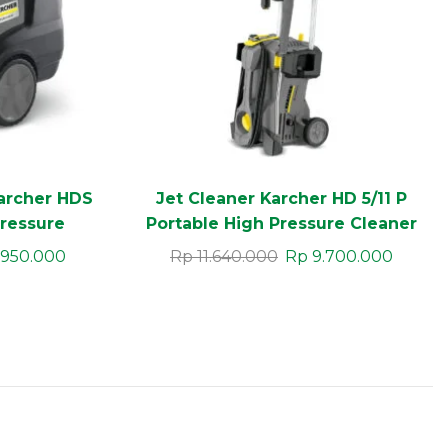
Karcher HDS
Jet Cleaner Karcher HD 5/11 P
Pressure
Portable High Pressure Cleaner
per Class
Kompak Profesional
.950.000
Rp
11.640.000
Rp
9.700.000