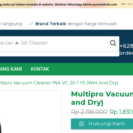
m langsung
Brand Terbaik
dengan harga termurah
a cari
🔥 Jet Cleaner
+628
orde
ANG KAMI
KONTAK
tipro Vacuum Cleaner INA VC 20-1 YS (Wet And Dry)
Multipro Vacuum
and Dry)
Rp
2.196.000
Rp
1.83
Hubungi Kami