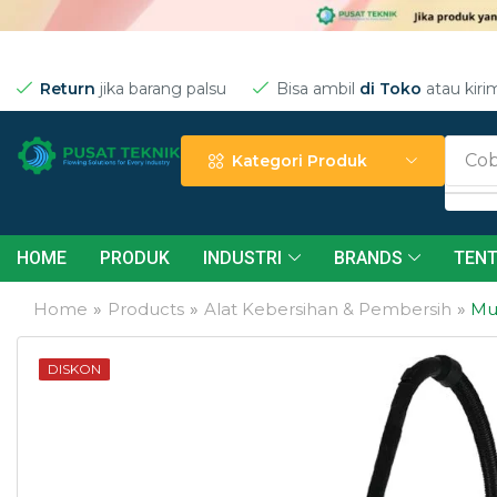
Return
jika barang palsu
Bisa ambil
di Toko
atau kiri
Cob
Kategori Produk
HOME
PRODUK
INDUSTRI
BRANDS
TENT
Home
»
Products
»
Alat Kebersihan & Pembersih
»
Mul
DISKON