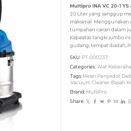
Multipro INA VC 20-1 YS
20 Liter yang sanggup m
maksimal.
Menggunakan mo
tumpahan cairan dalam ju
Kapasitas tangki jumbo in
gudang, tempat ibadah, h
SKU:
PT-000237
Categories:
Alat Kebersih
Tags:
Mesin Penyedot De
Vacuum Cleaner Basah K
Brand:
MultiPro
Share: