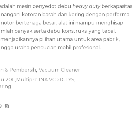
adalah mesin penyedot debu
heavy duty
berkapasitas
enangani kotoran basah dan kering dengan performa
tor bertenaga besar, alat ini mampu menghisap
mlah banyak serta debu konstruksi yang tebal.
i menjadikannya pilihan utama untuk area pabrik,
ingga usaha pencucian mobil profesional.
an & Pembersih
,
Vacuum Cleaner
bu 20L
,
Multipro INA VC 20-1 YS
,
ering