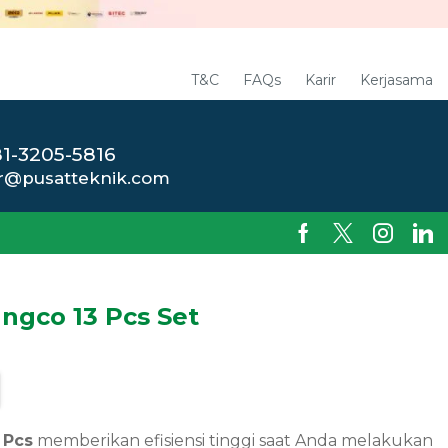
T&C
FAQs
Karir
Kerjasama
1-3205-5816
r@pusatteknik.com
ngco 13 Pcs Set
 Pcs
memberikan efisiensi tinggi saat Anda melakukan