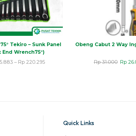
75° Tekiro – Sunk Panel
Obeng Cabut 2 Way Ingc
x End Wrench75°)
5.883
–
Rp
220.295
Rp
31.000
Rp
26.
Quick Links