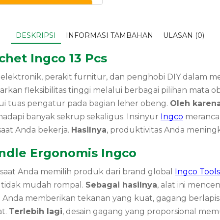
DESKRIPSI
INFORMASI TAMBAHAN
ULASAN (0)
chet Ingco 13 Pcs
ektronik, perakit furnitur, dan penghobi DIY dalam 
kan fleksibilitas tinggi melalui berbagai pilihan mata
alui tuas pengatur pada bagian leher obeng.
Oleh karena
dapi banyak sekrup sekaligus. Insinyur
Ingco
meranca
aat Anda bekerja.
Hasilnya
, produktivitas Anda meningka
ndle Ergonomis Ingco
saat Anda memilih produk dari brand global
Ingco Tools
 tidak mudah rompal.
Sebagai hasilnya
, alat ini menc
n
Anda memberikan tekanan yang kuat, gagang berlapis 
at.
Terlebih lagi
, desain gagang yang proporsional mem