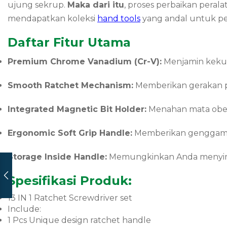
ujung sekrup.
Maka dari itu
, proses perbaikan peral
mendapatkan koleksi
hand tools
yang andal untuk p
Daftar Fitur Utama
Premium Chrome Vanadium (Cr-V):
Menjamin kekuat
Smooth Ratchet Mechanism:
Memberikan gerakan p
Integrated Magnetic Bit Holder:
Menahan mata obeng
Ergonomic Soft Grip Handle:
Memberikan genggaman
Storage Inside Handle:
Memungkinkan Anda menyimpa
Spesifikasi Produk:
13 IN 1 Ratchet Screwdriver set
Include:
1 Pcs Unique design ratchet handle