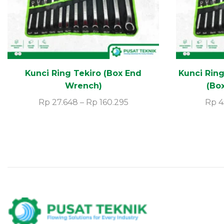
Kunci Ring Tekiro (Box End
Kunci Ring
Wrench)
(Bo
Rp
27.648
–
Rp
160.295
Rp
4