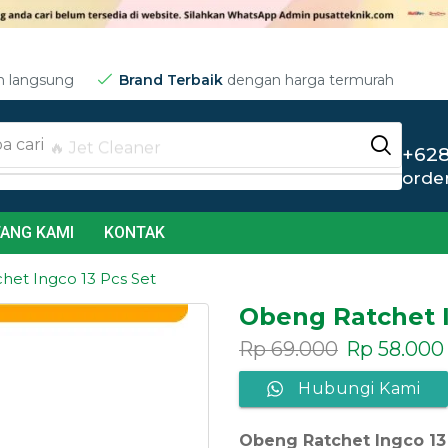
m langsung
Brand Terbaik
dengan harga termurah
a cari
🔥 Jet Cleaner
+628
orde
ANG KAMI
KONTAK
et Ingco 13 Pcs Set
Obeng Ratchet I
Rp
69.000
Rp
58.000
Hubungi Kami
Obeng Ratchet Ingco 13