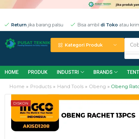
Return
jika barang palsu
Bisa ambil
di Toko
atau kiri
Cob
Kategori Produk
HOME
PRODUK
INDUSTRI
BRANDS
TENT
Home
»
Products
»
Hand Tools
»
Obeng
»
Obeng Ratch
DISKON