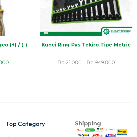
o (+) / (-)
Kunci Ring Pas Tekiro Tipe Metric
000
Rp
21.000
–
Rp
949.000
Top Category
Shipping