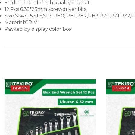
Folding handle,high quality ratchet
12 Pcs 6.35*25mm screwdriver bits
Size:SL4,SL5,SL6,SL7, PH0, PH1,PH2,PH3,PZ0,PZ1,PZ2,
Material:CR-V
Packed by display color box
DISKON
DISKON