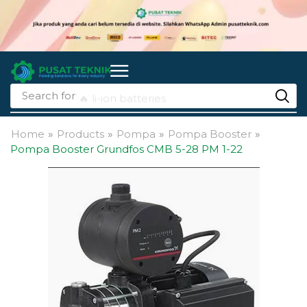
Search for
🔥 li-ion batteries
Home
»
Products
»
Pompa
»
Pompa Booster
»
Pompa Booster Grundfos CMB 5-28 PM 1-22