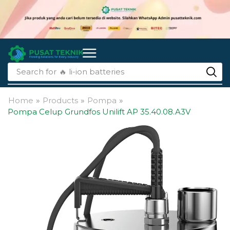
Search for
🔥 li-ion batteries
Home
»
Products
»
Pompa
»
Pompa Celup Grundfos Unilift AP 35.40.08.A3V