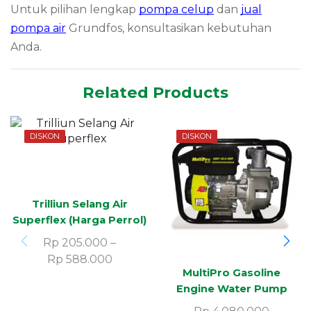
Untuk pilihan lengkap
pompa celup
dan
jual
pompa air
Grundfos, konsultasikan kebutuhan
Anda.
Related Products
DISKON
DISKON
Trilliun Selang Air
Superflex (Harga Perrol)
Rp
205.000
–
Rp
588.000
MultiPro Gasoline
Engine Water Pump
GWP-30/4 SWF