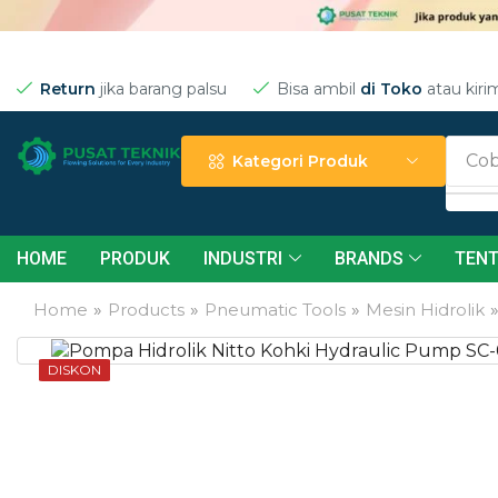
Return
jika barang palsu
Bisa ambil
di Toko
atau kiri
Cob
Kategori Produk
HOME
PRODUK
INDUSTRI
BRANDS
TENT
Home
»
Products
»
Pneumatic Tools
»
Mesin Hidrolik
DISKON