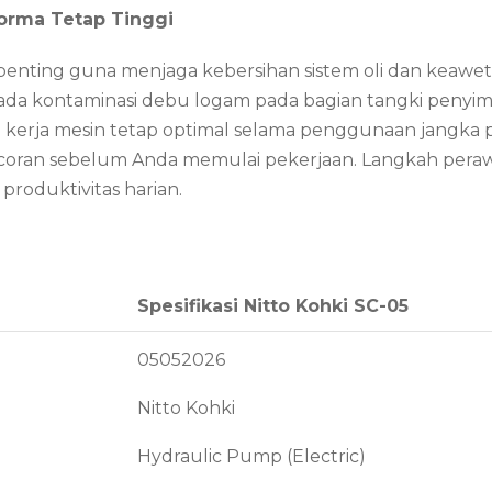
orma Tetap Tinggi
t penting guna menjaga kebersihan sistem oli dan ke
k ada kontaminasi debu logam pada bagian tangki penyimp
erja mesin tetap optimal selama penggunaan jangka pa
bocoran sebelum Anda memulai pekerjaan. Langkah peraw
roduktivitas harian.
Spesifikasi Nitto Kohki SC-05
05052026
Nitto Kohki
Hydraulic Pump (Electric)