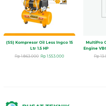
(SS) Kompresor Oil Less Ingco 15
MultiPro 
Ltr 1.5 HP
Engine VBC
Rp
1.863.000
Rp
1.553.000
Rp
13.