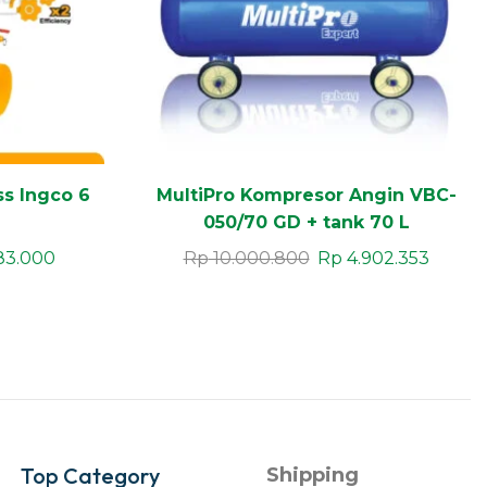
ss Ingco 6
MultiPro Kompresor Angin VBC-
050/70 GD + tank 70 L
83.000
Rp
10.000.800
Rp
4.902.353
Top Category
Shipping