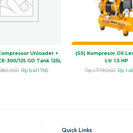
Compressor Unloader +
(SS) Kompresor Oil Le
E-300/125 GD Tank 125L
Ltr 1.5 HP
080.000
Rp
6.411.765
Rp
1.779.000
Rp
1.4
Quick Links