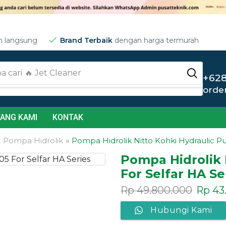
m langsung
Brand Terbaik
dengan harga termurah
a cari
🔥 Jet Cleaner
+628
orde
ANG KAMI
KONTAK
»
Pompa Hidrolik
»
Pompa Hidrolik Nitto Kohki Hydraulic P
Pompa Hidrolik 
For Selfar HA Se
Rp
49.800.000
Rp
43
Hubungi Kami