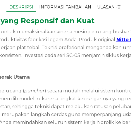
DESKRIPSI
INFORMASI TAMBAHAN
ULASAN (0)
 yang Responsif dan Kuat
l untuk memaksimalkan kinerja mesin pelubang busbar
oduktivitas fabrikasi logam Anda. Produk original
Nitto
rjaan plat tebal. Teknisi profesional mengandalkan unit
onsisten. Investasi pada seri SC-05 menjamin siklus ke
gerak Utama
pelubang (
puncher
) secara mudah melalui sistem kontro
 memilih model ini karena tingkat kebisingannya yang r
stan, sehingga teknisi dapat melakukan ratusan peluba
i merupakan langkah cerdas guna memperpanjang usia 
nda memindahkan seluruh sistem kerja hidrolik ke berba