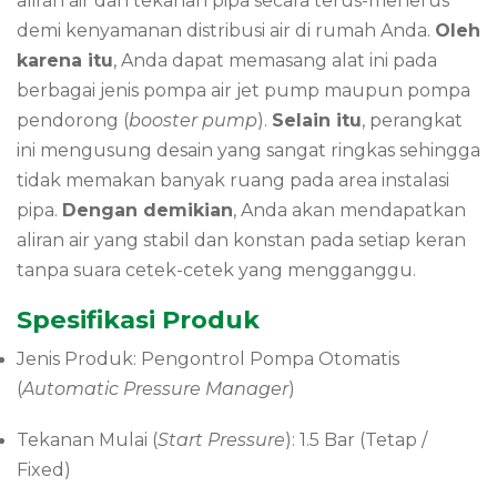
aliran air dan tekanan pipa secara terus-menerus
demi kenyamanan distribusi air di rumah Anda.
Oleh
karena itu
, Anda dapat memasang alat ini pada
berbagai jenis pompa air jet pump maupun pompa
pendorong (
booster pump
).
Selain itu
, perangkat
ini mengusung desain yang sangat ringkas sehingga
tidak memakan banyak ruang pada area instalasi
pipa.
Dengan demikian
, Anda akan mendapatkan
aliran air yang stabil dan konstan pada setiap keran
tanpa suara cetek-cetek yang mengganggu.
Spesifikasi Produk
Jenis Produk: Pengontrol Pompa Otomatis
(
Automatic Pressure Manager
)
Tekanan Mulai (
Start Pressure
): 1.5 Bar (Tetap /
Fixed)