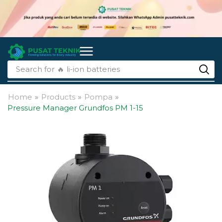
Search for
🔥 li-ion batteries
Home
»
Products
»
Pompa
»
Pressure Manager Grundfos PM 1-15