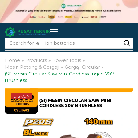
Search for
🔥 li-ion batteries
Home
»
Products
»
Power Tools
»
Mesin Potong & Gergaji
»
Gergaji Circular
»
(SI) Mesin Circular Saw Mini Cordless Ingco 20V
Brushless
DISKON