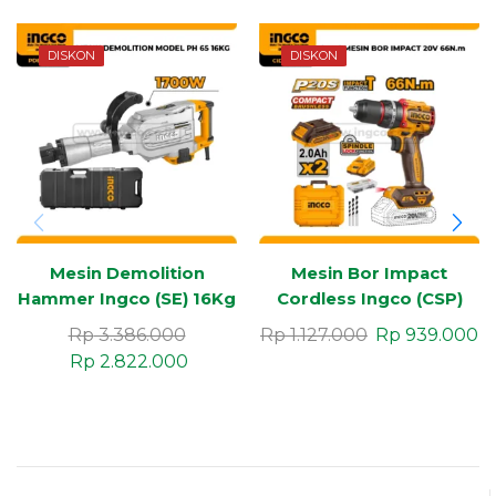
DISKON
DISKON
Mesin Demolition
Mesin Bor Impact
Hammer Ingco (SE) 16Kg
Cordless Ingco (CSP)
PH65
20V 66N.m
Rp
3.386.000
Rp
1.127.000
Rp
939.000
Rp
2.822.000