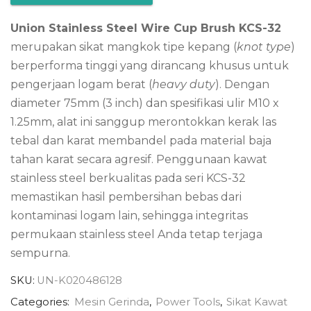
Union Stainless Steel Wire Cup Brush KCS-32
merupakan sikat mangkok tipe kepang (
knot type
)
berperforma tinggi yang dirancang khusus untuk
pengerjaan logam berat (
heavy duty
). Dengan
diameter 75mm (3 inch) dan spesifikasi ulir M10 x
1.25mm, alat ini sanggup merontokkan kerak las
tebal dan karat membandel pada material baja
tahan karat secara agresif. Penggunaan kawat
stainless steel berkualitas pada seri KCS-32
memastikan hasil pembersihan bebas dari
kontaminasi logam lain, sehingga integritas
permukaan stainless steel Anda tetap terjaga
sempurna.
SKU:
UN-K020486128
Categories:
Mesin Gerinda
,
Power Tools
,
Sikat Kawat