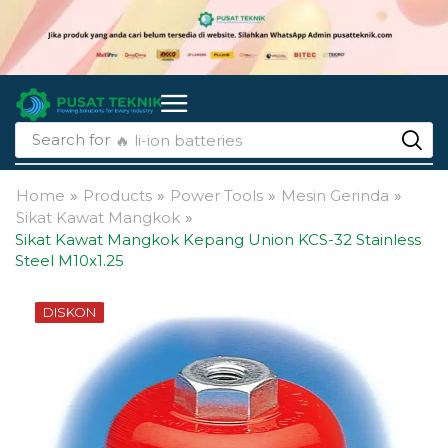
Search for
🔥 li-ion batteries
Home
»
Products
»
Power Tools
»
Mesin Gerinda
»
Sikat Kawat Mangkok
»
Sikat Kawat Mangkok Kepang Union KCS-32 Stainless
Steel M10x1.25
DISKON