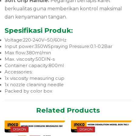
Soft Grip Handle:
Pegangan berlapis karet
berkualitas guna memberikan kontrol maksimal
dan kenyamanan tangan.
Spesifikasi Produk:
Voltage:220-240V~50/60Hz
Input power:350WSpraying Pressure:0.1-0.2Bar
Max flow:380ml/min
Max. viscosity:50DIN-s
Container capacity:800ml
Accessories:
1x viscosity measuring cup
1x nozzle cleaning needle
Packed by color box
Related Products
DISKON
DISKON