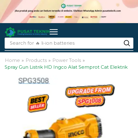
Search for
🔥 li-ion batteries
Home
»
Products
»
Power Tools
»
Spray Gun Listrik HD Ingco Alat Semprot Cat Elektrik