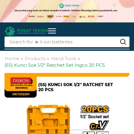
Search for
🔥 li-ion batteries
Home
»
Products
»
Hand Tools
»
(SS) Kunci Sok 1/2″ Ratchet Set Ingco 20 PCS
DISKON