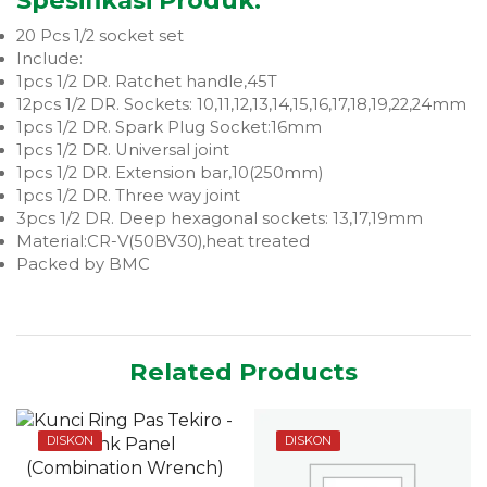
Spesifikasi Produk:
20 Pcs 1/2 socket set
Include:
1pcs 1/2 DR. Ratchet handle,45T
12pcs 1/2 DR. Sockets: 10,11,12,13,14,15,16,17,18,19,22,24mm
1pcs 1/2 DR. Spark Plug Socket:16mm
1pcs 1/2 DR. Universal joint
1pcs 1/2 DR. Extension bar,10(250mm)
1pcs 1/2 DR. Three way joint
3pcs 1/2 DR. Deep hexagonal sockets: 13,17,19mm
Material:CR-V(50BV30),heat treated
Packed by BMC
Related Products
DISKON
DISKON