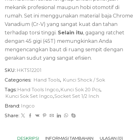
mekanik profesional maupun hobi otomotif di
rumah. Set ini menggunakan material baja Chrome
Vanadium (Cr-V) yang sangat kuat dan tahan
terhadap torsi tinggi.
Selain itu
, gagang ratchet
dengan 45 gigi (45T) memungkinkan Anda
mengencangkan baut di ruang sempit dengan
gerakan sudut yang sangat efisien.
SKU:
HKTS12201
Categories:
Hand Tools
,
Kunci Shock / Sok
Tags:
Hand Tools Ingco
,
Kunci Sok 20 Pcs
,
Kunci Sok Set Ingco
,
Socket Set 1/2 Inch
Brand:
Ingco
Share:
DESKRIPSI
INFORMASI TAMBAHAN
ULASAN (0)