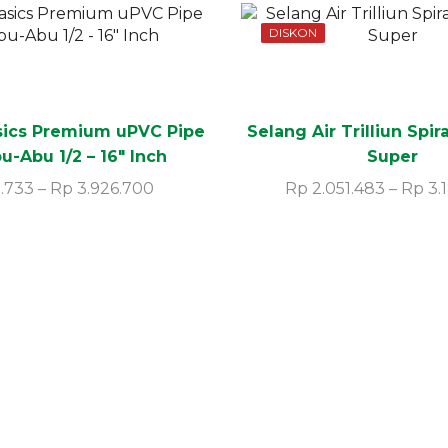
DISKON
asics Premium uPVC Pipe
Selang Air Trilliun Spi
-Abu 1/2 – 16″ Inch
Super
.733
–
Rp
3.926.700
Rp
2.051.483
–
Rp
3.