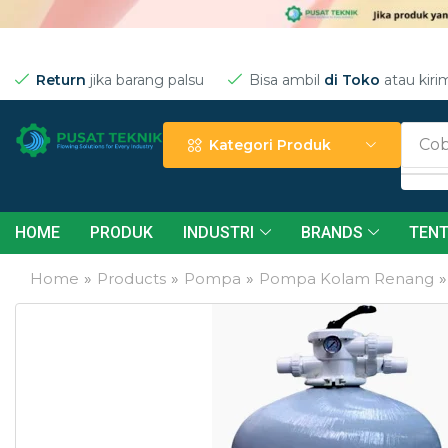
Return
jika barang palsu
Bisa ambil
di Toko
atau kiri
Cob
Kategori Produk
HOME
PRODUK
INDUSTRI
BRANDS
TENT
Home
»
Products
»
Pompa
»
Pompa Kolam Renang