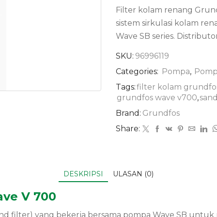
Filter kolam renang Grund
sistem sirkulasi kolam r
Wave SB series. Distributo
SKU:
96996119
Categories:
Pompa
,
Pomp
Tags:
filter kolam grundfo
grundfos wave v700
,
sand
Brand:
Grundfos
Share:
DESKRIPSI
ULASAN (0)
ave V 700
nd filter) yang bekerja bersama pompa Wave SB untuk me