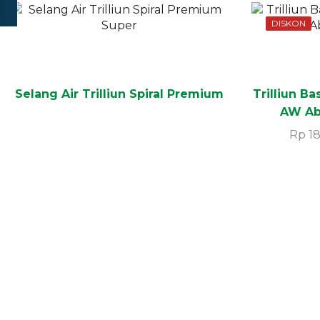
DISKON
Selang Air Trilliun Spiral Premium
Trilliun B
AW Abu
Rp
18