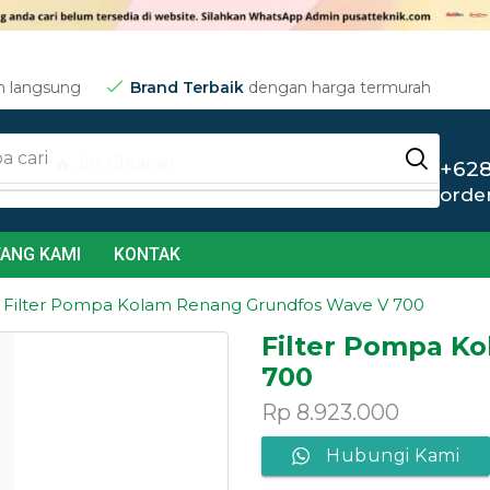
m langsung
Brand Terbaik
dengan harga termurah
a cari
🔥 Jet Cleaner
+628
orde
ANG KAMI
KONTAK
»
Filter Pompa Kolam Renang Grundfos Wave V 700
Filter Pompa K
700
Rp
8.923.000
Hubungi Kami