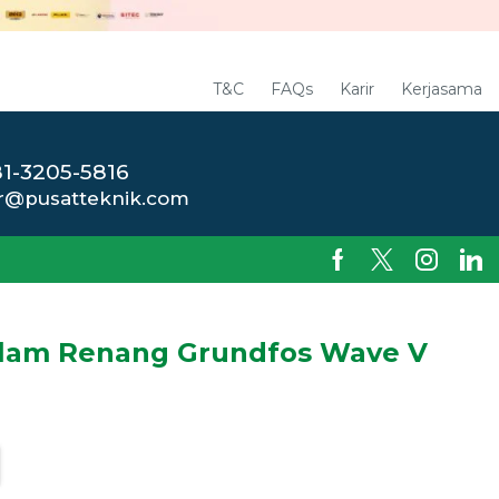
T&C
FAQs
Karir
Kerjasama
1-3205-5816
r@pusatteknik.com
olam Renang Grundfos Wave V