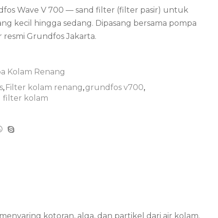
fos Wave V 700 — sand filter (filter pasir) untuk
enang kecil hingga sedang. Dipasang bersama pompa
r resmi Grundfos Jakarta.
a Kolam Renang
s
,
Filter kolam renang
,
grundfos v700
,
 filter kolam
nyaring kotoran, alga, dan partikel dari air kolam.