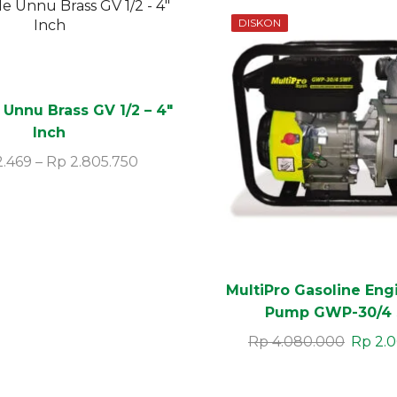
DISKON
 Unnu Brass GV 1/2 – 4″
Inch
.469
–
Rp
2.805.750
MultiPro Gasoline Eng
Pump GWP-30/4
Rp
4.080.000
Rp
2.0