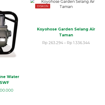
DISKON
Koyohose Garden Selang Air
Taman
Rp
263.294
–
Rp
1.336.344
ine Water
 SWF
00.000