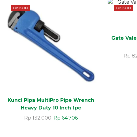
DISKON
DISKON
Gate Vale
Rp
82
Kunci Pipa MultiPro Pipe Wrench
Heavy Duty 10 Inch 1pc
Rp
132.000
Rp
64.706