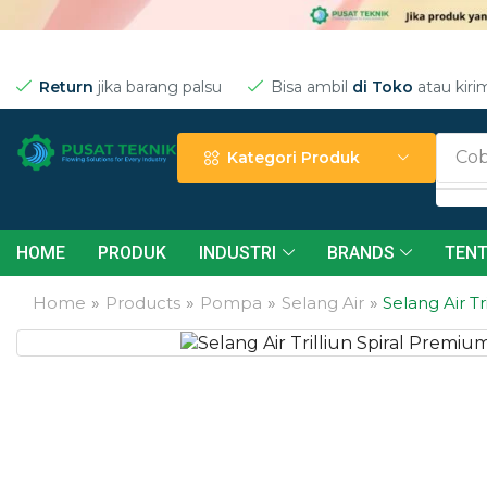
Return
jika barang palsu
Bisa ambil
di Toko
atau kiri
Cob
Kategori Produk
HOME
PRODUK
INDUSTRI
BRANDS
TENT
Home
»
Products
»
Pompa
»
Selang Air
»
Selang Air Tr