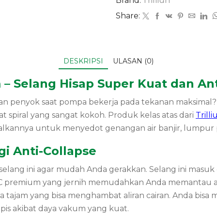
Brand:
Trilliun
Share:
DESKRIPSI
ULASAN (0)
m – Selang Hisap Super Kuat dan An
kan penyok saat pompa bekerja pada tekanan maksimal
at spiral yang sangat kokoh. Produk kelas atas dari
Trilli
kannya untuk menyedot genangan air banjir, lumpur proy
i Anti-Collapse
s selang ini agar mudah Anda gerakkan. Selang ini masu
 PVC premium yang jernih memudahkan Anda memantau alir
cara tajam yang bisa menghambat aliran cairan. Anda bis
pis akibat daya vakum yang kuat.