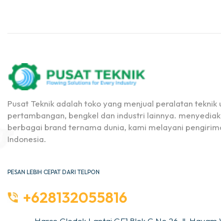
Pusat Teknik adalah toko yang menjual peralatan teknik u
pertambangan, bengkel dan industri lainnya. menyediak
berbagai brand ternama dunia, kami melayani pengirima
Indonesia.
PESAN LEBIH CEPAT DARI TELPON
+628132055816
Harco Glodok Lantai GF1 Blok C No.26 Jl. Hayam 