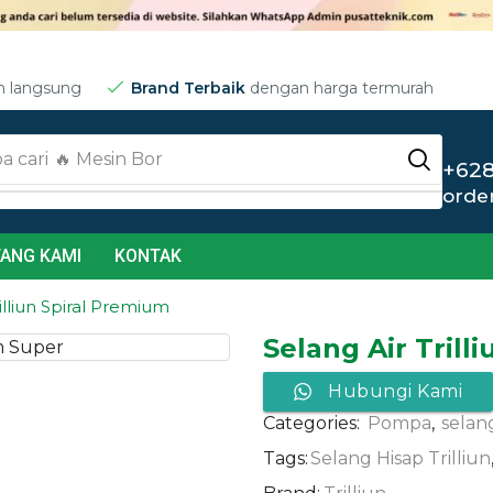
m langsung
Brand Terbaik
dengan harga termurah
a cari
🔥 Jet Cleaner
+628
orde
ANG KAMI
KONTAK
illiun Spiral Premium
Selang Air Trill
Hubungi Kami
Categories:
Pompa
,
selang
Tags:
Selang Hisap Trilliun