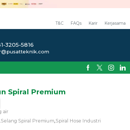
T&C
FAQs
Karir
Kerjasama
1-3205-5816
r@pusatteknik.com
iun Spiral Premium
 air
,
Selang Spiral Premium
,
Spiral Hose Industri