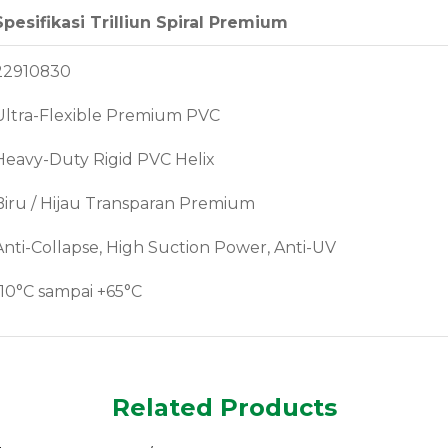
Spesifikasi Trilliun Spiral Premium
22910830
Ultra-Flexible Premium PVC
Heavy-Duty Rigid PVC Helix
Biru / Hijau Transparan Premium
Anti-Collapse, High Suction Power, Anti-UV
-10°C sampai +65°C
Related Products