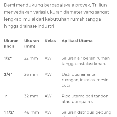
Demi mendukung berbagai skala proyek, Trilliun
menyediakan variasi ukuran diameter yang sangat
lengkap, mulai dari kebutuhan rumah tangga
hingga drainase industri:
Ukuran
Ukuran
Kelas
Aplikasi Utama
(Inci)
(mm)
1/2″
22 mm
AW
Saluran air bersih rumah
tangga, instalasi keran.
3/4″
26 mm
AW
Distribusi air antar
ruangan, instalasi mesin
cuci.
1″
32 mm
AW
Pipa utama dari tandon
atau pompa air.
1 1/2″
48 mm
AW
Saluran distribusi gedung