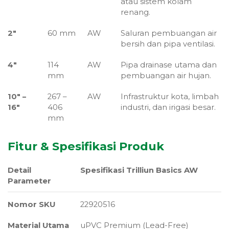
atau sistem kolam
renang.
2″
60 mm
AW
Saluran pembuangan air
bersih dan pipa ventilasi.
4″
114
AW
Pipa drainase utama dan
mm
pembuangan air hujan.
10″ –
267 –
AW
Infrastruktur kota, limbah
16″
406
industri, dan irigasi besar.
mm
Fitur & Spesifikasi Produk
Detail
Spesifikasi Trilliun Basics AW
Parameter
Nomor SKU
22920516
Material Utama
uPVC Premium (Lead-Free)