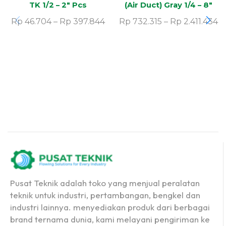
TK 1/2 – 2″ Pcs
(Air Duct) Gray 1/4 – 8″
Inch
Rp
46.704
–
Rp
397.844
Rp
732.315
–
Rp
2.411.434
Pusat Teknik adalah toko yang menjual peralatan
teknik untuk industri, pertambangan, bengkel dan
industri lainnya. menyediakan produk dari berbagai
brand ternama dunia, kami melayani pengiriman ke