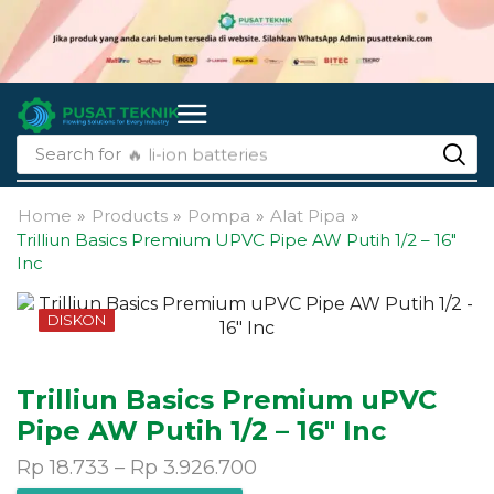
Search for
🔥 li-ion batteries
Home
»
Products
»
Pompa
»
Alat Pipa
»
Trilliun Basics Premium UPVC Pipe AW Putih 1/2 – 16″
Inc
DISKON
Trilliun Basics Premium uPVC
Pipe AW Putih 1/2 – 16″ Inc
Rp
18.733
–
Rp
3.926.700