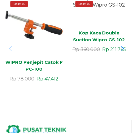
DISKON
DISKON
Kop Kaca Double
Suction Wipro GS-102
Rp
360.000
Rp
211.765
WIPRO Penjepit Catok F
PC-100
Rp
78.000
Rp
47.412