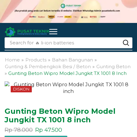
Search for
🔥 li-ion batteries
Home
»
Products
»
Bahan Bangunan
»
Gunting & Pembengkok Besi / Beton
»
Gunting Beton
»
Gunting Beton Wipro Model Jungkit TX 1001 8 Inch
DISKON
Gunting Beton Wipro Model
Jungkit TX 1001 8 inch
Rp
78.000
Rp
47.500