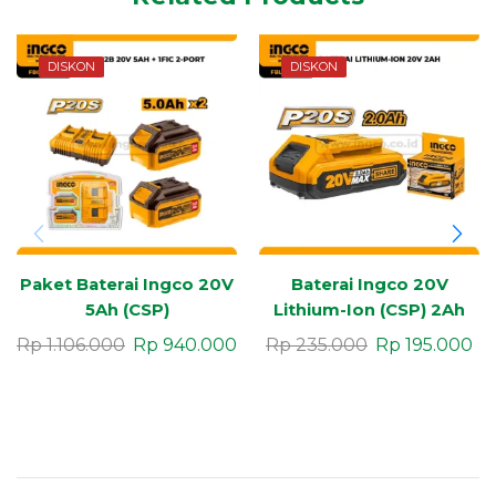
DISKON
DISKON
Paket Baterai Ingco 20V
Baterai Ingco 20V
5Ah (CSP)
Lithium-Ion (CSP) 2Ah
Rp
1.106.000
Rp
940.000
Rp
235.000
Rp
195.000