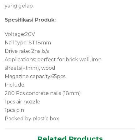
yang gelap.
Spesifikasi Produk:
Voltage:20V
Nail type: ST18mm
Drive rate: 2nails/s
Applications: perfect for brick wall, iron
sheets(=1mm), wood
Magazine capacity:65pcs
Include:
200 Pcs concrete nails (18mm)
1pcs air nozzle
1pcs pin
Packed by plastic box
Related Products