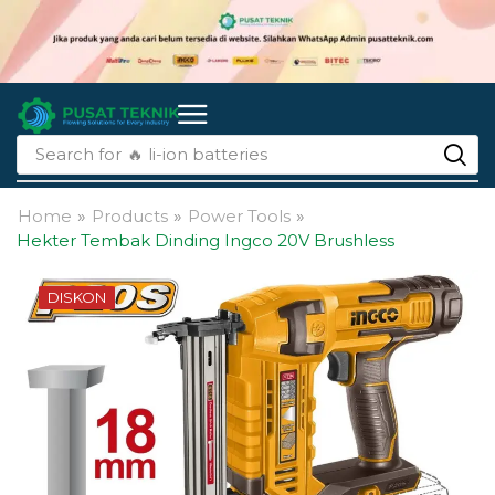
Search for
🔥 li-ion batteries
Home
»
Products
»
Power Tools
»
Hekter Tembak Dinding Ingco 20V Brushless
DISKON