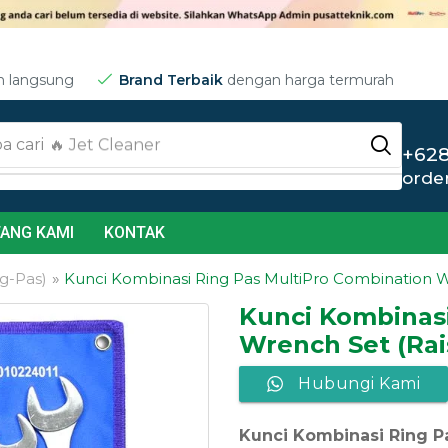
m langsung
Brand Terbaik
dengan harga termurah
a cari
🔥 Jet Cleaner
+628
orde
ANG KAMI
KONTAK
g-Pas)
»
Kunci Kombinasi Ring Pas MultiPro Combination W
Kunci Kombinasi
Wrench Set (Rai
Hubungi Kami
Kunci Kombinasi Ring P