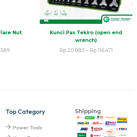
Flare Nut
Kunci Pas Tekiro (open end
wrench)
.589
Rp
20.883
–
Rp
116.471
Top Category
Shipping
Power Tools