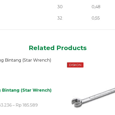
30
0,48
32
0,55
Related Products
DISKON
g Bintang (Star Wrench)
3.236
–
Rp
185.589