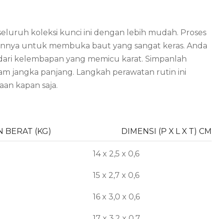
ruh koleksi kunci ini dengan lebih mudah. Proses
annya untuk membuka baut yang sangat keras. Anda
dari kelembapan yang memicu karat. Simpanlah
lam jangka panjang. Langkah perawatan rutin ini
an kapan saja.
 BERAT (KG)
DIMENSI (P X L X T) CM
14 x 2,5 x 0,6
15 x 2,7 x 0,6
16 x 3,0 x 0,6
17 x 3,2 x 0,7