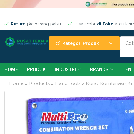
Return
jika barang palsu
Bisa ambil
di Toko
atau kiri
Cob
Kategori Produk
HOME
PRODUK
INDUSTRI
BRANDS
TENT
Home
»
Products
»
Hand Tools
»
Kunci Kombinasi (Rin