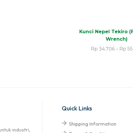
Kunci Nepel Tekiro (
Wrench)
Rp
34.706
–
Rp
55
Quick Links
Shipping Information
ntuk industri,