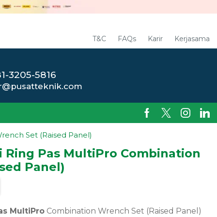
T&C
FAQs
Karir
Kerjasama
1-3205-5816
r@pusatteknik.com
rench Set (Raised Panel)
 Ring Pas MultiPro Combination
sed Panel)
as MultiPro
Combination Wrench Set (Raised Panel)