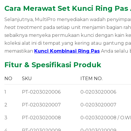
Cara Merawat Set Kunci Ring Pas
Selanjutnya, MultiPro menyediakan wadah penyimpan
heat treatment
pada setiap unit menjamin bagian r
sebaiknya menyeka permukaan kunci dengan kain ker
koleksi alat ini di tempat yang kering atau gantung 
memastikan
Kunci Kombinasi Ring Pas
Anda selalu 
Fitur & Spesifikasi Produk
NO
SKU
ITEM NO.
1
PT-0203020006
0-0203020006
2
PT-0203020007
0-0203020007
3
PT-0203020008
0-0203020008 / O.W
4
PT-0203020009
0-0203020009