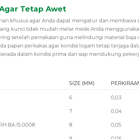
 Agar Tetap Awet
an khusus agar Anda dapat mengatur dan membawa selu
ahang kunci tidak mudah melar meski Anda menggunak
ing setelah pemakaian guna melindungi material baja 
pada papan perkakas agar kondisi logam tetap terjaga da
berada dalam kondisi prima dan siap mendukung pekerja
SIZE (MM)
PERKIRAAN
6
0,03
7
0,04
RH.BA.15.0008
8
0,05
9
0,06