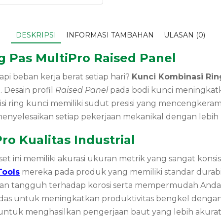
DESKRIPSI
INFORMASI TAMBAHAN
ULASAN (0)
 Pas MultiPro Raised Panel
 beban kerja berat setiap hari?
Kunci Kombinasi Ri
 Desain profil
Raised Panel
pada bodi kunci meningkatk
si ring kunci memiliki sudut presisi yang mencengkeram
nyelesaikan setiap pekerjaan mekanikal dengan lebih pr
o Kualitas Industrial
et ini memiliki akurasi ukuran metrik yang sangat konsi
Tools
mereka pada produk yang memiliki standar durabilit
n tangguh terhadap korosi serta mempermudah Anda sa
erdas untuk meningkatkan produktivitas bengkel dengan 
 untuk menghasilkan pengerjaan baut yang lebih akurat 