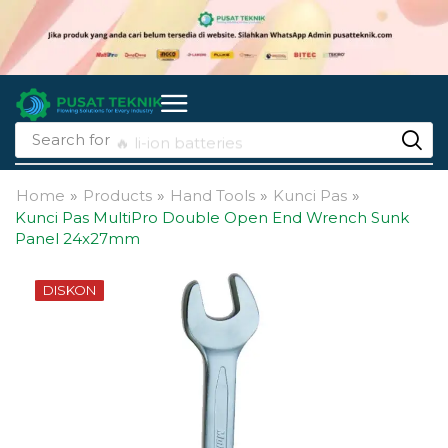
Search for
🔥 li-ion batteries
Home
»
Products
»
Hand Tools
»
Kunci Pas
»
Kunci Pas MultiPro Double Open End Wrench Sunk
Panel 24x27mm
DISKON