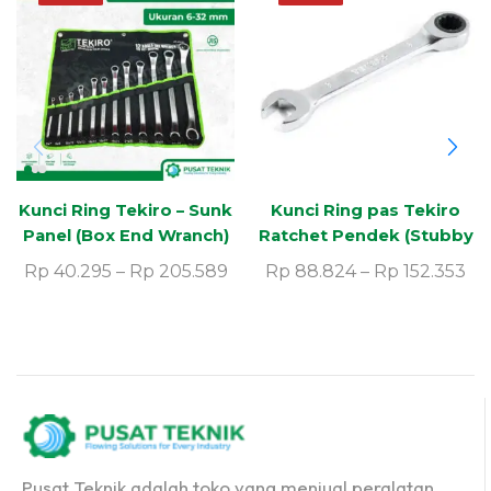
Kunci Ring Tekiro – Sunk
Kunci Ring pas Tekiro
Panel (Box End Wranch)
Ratchet Pendek (Stubby
Gear Wrench)
Rp
40.295
–
Rp
205.589
Rp
88.824
–
Rp
152.353
Pusat Teknik adalah toko yang menjual peralatan