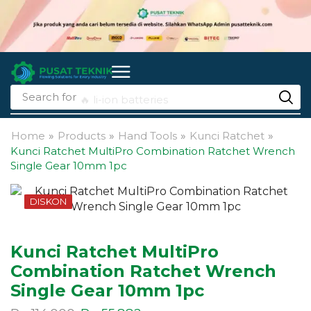
Search for
🔥 li-ion batteries
Home
»
Products
»
Hand Tools
»
Kunci Ratchet
»
Kunci Ratchet MultiPro Combination Ratchet Wrench
Single Gear 10mm 1pc
DISKON
Kunci Ratchet MultiPro
Combination Ratchet Wrench
Single Gear 10mm 1pc