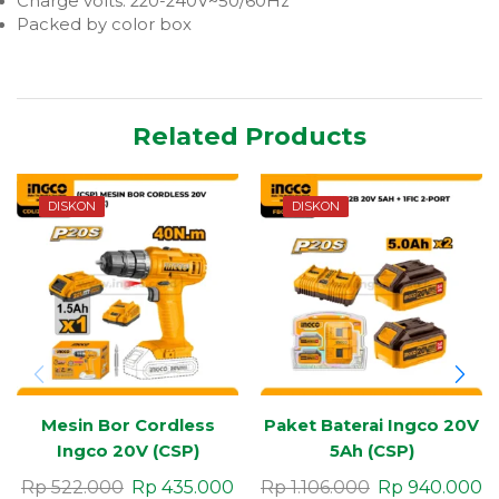
Charge volts: 220-240V~50/60Hz
Packed by color box
Related Products
DISKON
DISKON
Mesin Bor Cordless
Paket Baterai Ingco 20V
Ingco 20V (CSP)
5Ah (CSP)
Rp
522.000
Rp
435.000
Rp
1.106.000
Rp
940.000