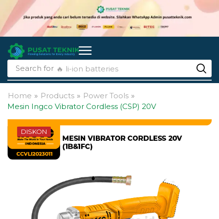
Search for
🔥 li-ion batteries
Home
»
Products
»
Power Tools
»
Mesin Ingco Vibrator Cordless (CSP) 20V
DISKON