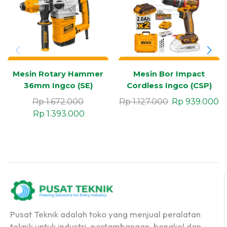
Mesin Rotary Hammer
Mesin Bor Impact
36mm Ingco (SE)
Cordless Ingco (CSP)
Industrial
20V 66N.m
Rp
1.672.000
Rp
1.127.000
Rp
939.000
Rp
1.393.000
Pusat Teknik adalah toko yang menjual peralatan
teknik untuk industri, pertambangan, bengkel dan