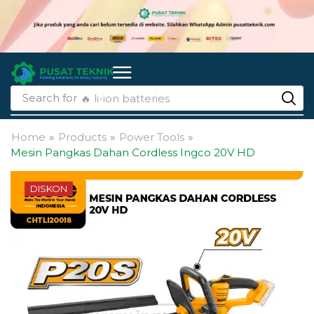
Search for
🔥 li-ion batteries
Home
»
Products
»
Power Tools
»
Mesin Pangkas Dahan Cordless Ingco 20V HD
DISKON