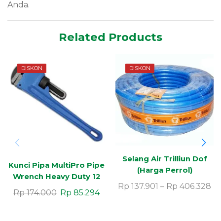
Anda.
Related Products
DISKON
DISKON
Selang Air Trilliun Dof
Kunci Pipa MultiPro Pipe
(Harga Perrol)
Wrench Heavy Duty 12
Rp
137.901
–
Rp
406.328
Inch 1pc
Rp
174.000
Rp
85.294