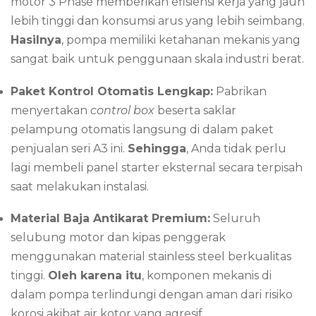
motor 3 Phase memberikan efisiensi kerja yang jauh
lebih tinggi dan konsumsi arus yang lebih seimbang.
Hasilnya
, pompa memiliki ketahanan mekanis yang
sangat baik untuk penggunaan skala industri berat.
Paket Kontrol Otomatis Lengkap:
Pabrikan
menyertakan
control box
beserta saklar
pelampung otomatis langsung di dalam paket
penjualan seri A3 ini.
Sehingga
, Anda tidak perlu
lagi membeli panel starter eksternal secara terpisah
saat melakukan instalasi.
Material Baja Antikarat Premium:
Seluruh
selubung motor dan kipas penggerak
menggunakan material stainless steel berkualitas
tinggi.
Oleh karena itu
, komponen mekanis di
dalam pompa terlindungi dengan aman dari risiko
korosi akibat air kotor yang agresif.