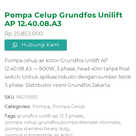
Pompa Celup Grundfos Unilift
AP 12.40.08.A3
Rp
25.853.000
Hubungi Kami
Pompa celup air kotor Grundfos Unilift AP
12.40.08.A3 — 800W, 3 phase, head 40m tanpa float
switch. Untuk aplikasi industri dengan sumber listrik
3 phase. Distributor resmi Grundfos Jakarta.
SKU:
96010925
Categories:
Pompa
,
Pompa Celup
Tags:
grundfos unilift ap 12 3 phase
,
pompa celup grundfos
,
pompa drainase otomatis
,
pompa stainless heavy duty
,
pompa submersible air kotor