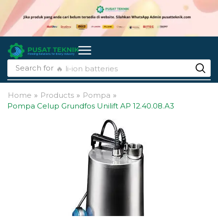
Search for
🔥 li-ion batteries
Home
»
Products
»
Pompa
»
Pompa Celup Grundfos Unilift AP 12.40.08.A3