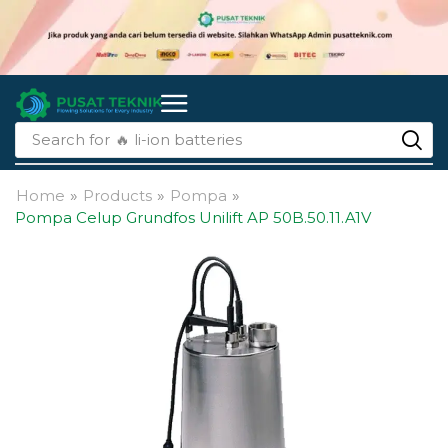
Search for
🔥 li-ion batteries
Home
»
Products
»
Pompa
»
Pompa Celup Grundfos Unilift AP 50B.50.11.A1V