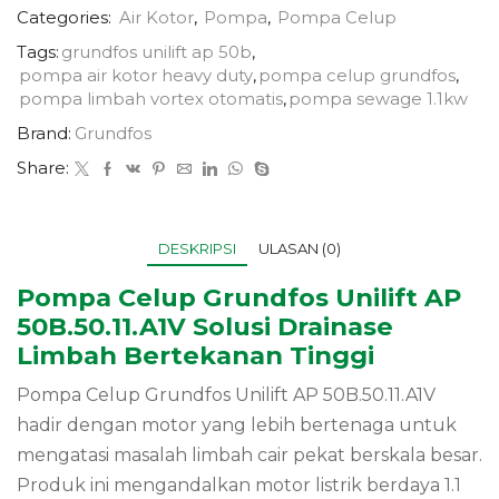
Categories:
Air Kotor
,
Pompa
,
Pompa Celup
Tags:
grundfos unilift ap 50b
,
pompa air kotor heavy duty
,
pompa celup grundfos
,
pompa limbah vortex otomatis
,
pompa sewage 1.1kw
Brand:
Grundfos
Share:
DESKRIPSI
ULASAN (0)
Pompa Celup Grundfos Unilift AP
50B.50.11.A1V Solusi Drainase
Limbah Bertekanan Tinggi
Pompa Celup Grundfos Unilift AP 50B.50.11.A1V
hadir dengan motor yang lebih bertenaga untuk
mengatasi masalah limbah cair pekat berskala besar.
Produk ini mengandalkan motor listrik berdaya 1.1