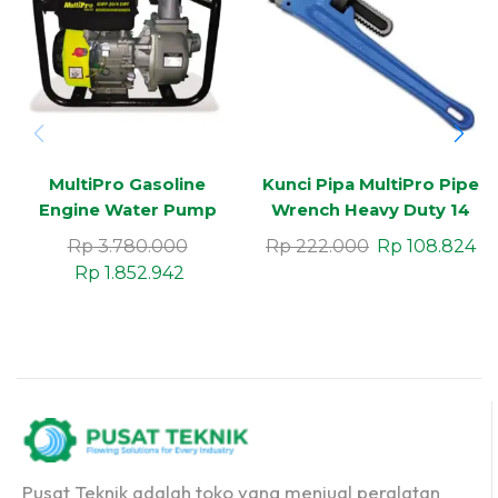
MultiPro Gasoline
Kunci Pipa MultiPro Pipe
Engine Water Pump
Wrench Heavy Duty 14
GWP-20/4 SWF
Inch 1pc
Rp
3.780.000
Rp
222.000
Rp
108.824
Rp
1.852.942
Pusat Teknik adalah toko yang menjual peralatan