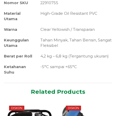
Nomor SKU
22910755
Material
High-Grade Oil Resistant PVC
Utama
Warna
Clear Yellowish / Transparan
Keunggulan
Tahan Minyak, Tahan Bensin, Sangat
Utama
Fleksibel
Berat per Roll
4,2 kg – 6,8 kg (Tergantung ukuran)
Ketahanan
-5°C sampai +65°C
Suhu
Related Products
DISKON
DISKON