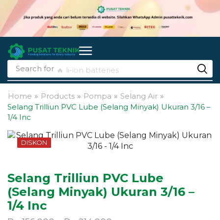
Search for
🔥 li-ion batteries
Home
»
Products
»
Pompa
»
Selang Air
»
Selang Trilliun PVC Lube (Selang Minyak) Ukuran 3/16 –
1/4 Inc
DISKON
Selang Trilliun PVC Lube
(Selang Minyak) Ukuran 3/16 –
1/4 Inc