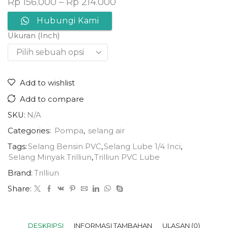
Rp
156.000
–
Rp
214.000
Hubungi Kami
Ukuran (Inch)
Add to wishlist
Add to compare
SKU:
N/A
Categories:
Pompa
,
selang air
Tags:
Selang Bensin PVC
,
Selang Lube 1/4 Inci
,
Selang Minyak Trilliun
,
Trilliun PVC Lube
Brand:
Trilliun
Share:
DESKRIPSI
INFORMASI TAMBAHAN
ULASAN (0)