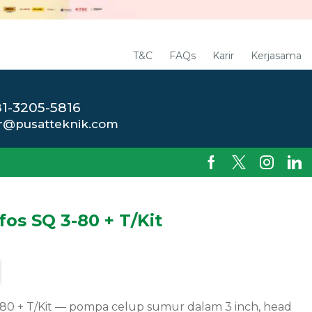
T&C
FAQs
Karir
Kerjasama
1-3205-5816
r@pusatteknik.com
s SQ 3-80 + T/Kit
0 + T/Kit — pompa celup sumur dalam 3 inch, head