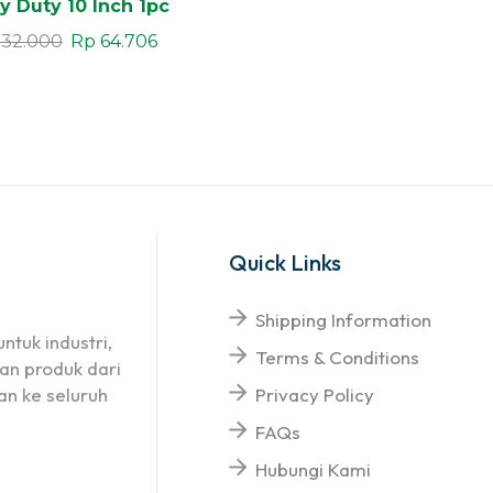
y Duty 10 Inch 1pc
132.000
Rp
64.706
Quick Links
Shipping Information
ntuk industri,
Terms & Conditions
an produk dari
n ke seluruh
Privacy Policy
FAQs
Hubungi Kami