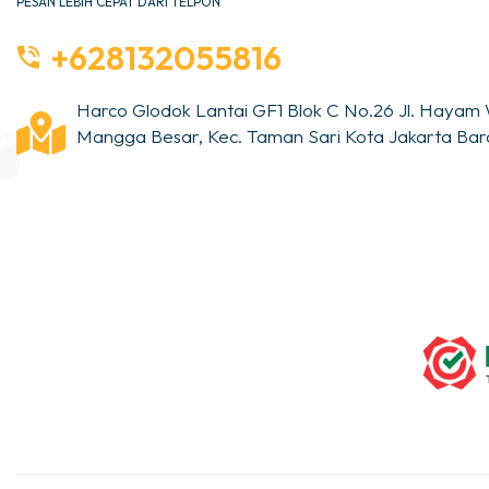
PESAN LEBIH CEPAT DARI TELPON
+628132055816
Harco Glodok Lantai GF1 Blok C No.26 Jl. Hayam 
Mangga Besar, Kec. Taman Sari Kota Jakarta Bara