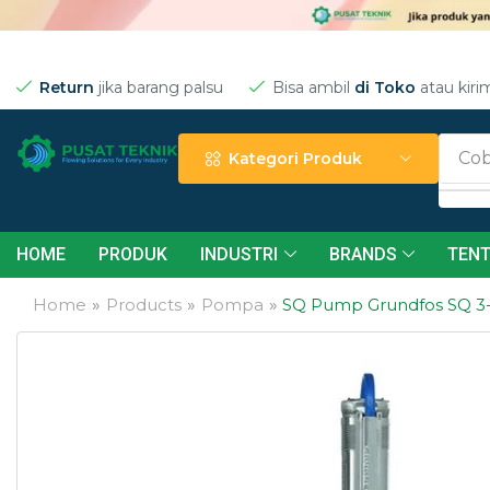
Return
jika barang palsu
Bisa ambil
di Toko
atau kiri
Cob
Kategori Produk
HOME
PRODUK
INDUSTRI
BRANDS
TENT
Home
»
Products
»
Pompa
»
SQ Pump Grundfos SQ 3-8