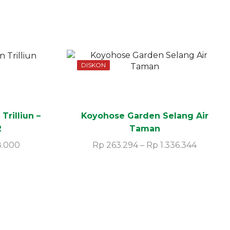
DISKON
Trilliun –
Koyohose Garden Selang Air
2
Taman
8.000
Rp
263.294
–
Rp
1.336.344