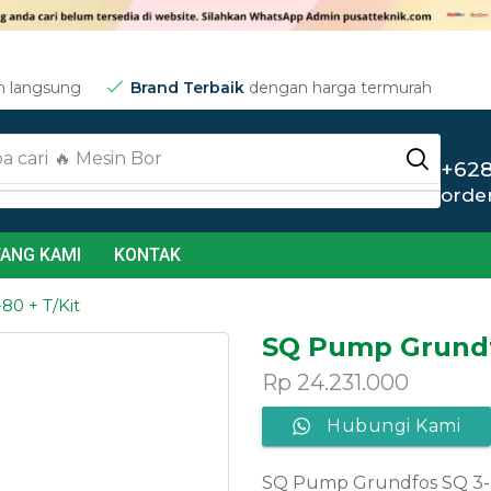
m langsung
Brand Terbaik
dengan harga termurah
a cari
🔥 Jet Cleaner
+628
orde
ANG KAMI
KONTAK
0 + T/Kit
SQ Pump Grundfo
Rp
24.231.000
Hubungi Kami
SQ Pump Grundfos SQ 3-8