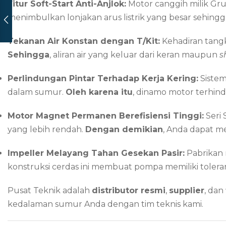
Fitur Soft-Start Anti-Anjlok:
Motor canggih milik Gru
menimbulkan lonjakan arus listrik yang besar sehingga
Tekanan Air Konstan dengan T/Kit:
Kehadiran tangk
Sehingga
, aliran air yang keluar dari keran maupun
s
Perlindungan Pintar Terhadap Kerja Kering:
Sistem
dalam sumur.
Oleh karena itu
, dinamo motor terhind
Motor Magnet Permanen Berefisiensi Tinggi:
Seri 
yang lebih rendah.
Dengan demikian
, Anda dapat me
Impeller Melayang Tahan Gesekan Pasir:
Pabrikan 
konstruksi cerdas ini membuat pompa memiliki toleran
Pusat Teknik adalah
distributor resmi
,
supplier
, dan
kedalaman sumur Anda dengan tim teknis kami.