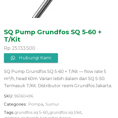
SQ Pump Grundfos SQ 5-60 +
T/Kit
Rp
25.133.500
Hubungi Kami
SQ Pump Grundfos SQ 5-60 + T/Kit — flow rate 5
m³/h, head 60m. Varian lebih dalam dari SQ 5-50.
Termasuk T/Kit. Distributor resmi Grundfos Jakarta.
SKU:
96160496
Categories:
Pompa
,
Sumur
Tags:
grundfos sq 5-60
,
grundfos sq t/kit
,
pompa air bersih kapasitas besar
,