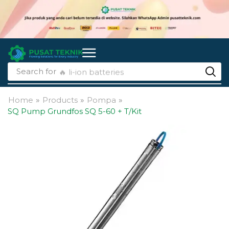
Search for
🔥 li-ion batteries
Home
»
Products
»
Pompa
»
SQ Pump Grundfos SQ 5-60 + T/Kit