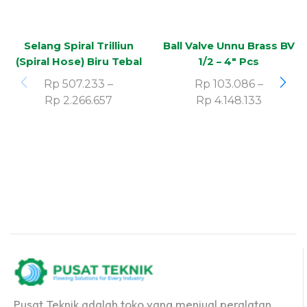
Selang Spiral Trilliun
Ball Valve Unnu Brass BV
(Spiral Hose) Biru Tebal
1/2 – 4″ Pcs
Rp
507.233
–
Rp
103.086
–
Rp
2.266.657
Rp
4.148.133
Pusat Teknik adalah toko yang menjual peralatan