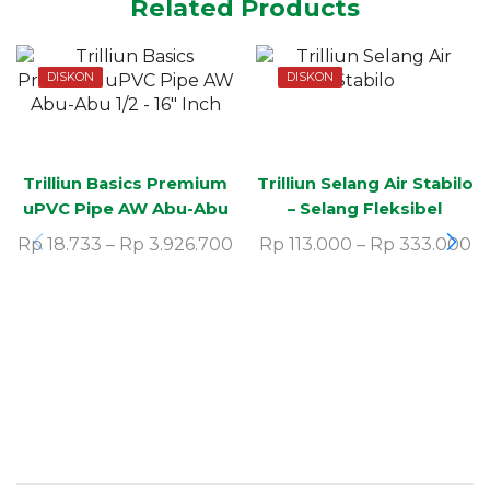
Related Products
DISKON
DISKON
Trilliun Basics Premium
Trilliun Selang Air Stabilo
uPVC Pipe AW Abu-Abu
– Selang Fleksibel
1/2 – 16″ Inch
Rp
18.733
–
Rp
3.926.700
Rp
113.000
–
Rp
333.000