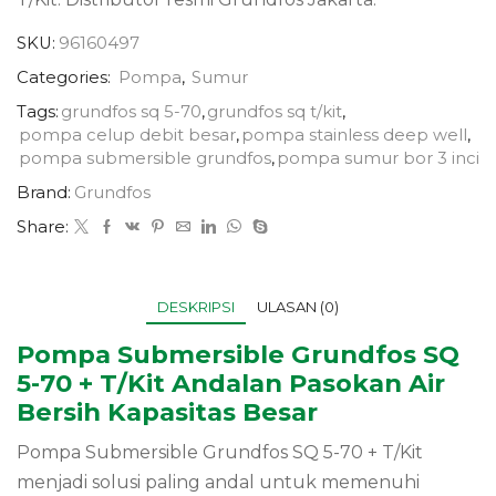
SKU:
96160497
Categories:
Pompa
,
Sumur
Tags:
grundfos sq 5-70
,
grundfos sq t/kit
,
pompa celup debit besar
,
pompa stainless deep well
,
pompa submersible grundfos
,
pompa sumur bor 3 inci
Brand:
Grundfos
Share:
DESKRIPSI
ULASAN (0)
Pompa Submersible Grundfos SQ
5-70 + T/Kit Andalan Pasokan Air
Bersih Kapasitas Besar
Pompa Submersible Grundfos SQ 5-70 + T/Kit
menjadi solusi paling andal untuk memenuhi