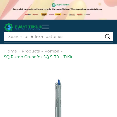
Search for
🔥 li-ion batteries
Home
»
Products
»
Pompa
»
SQ Pump Grundfos SQ 5-70 + T/Kit