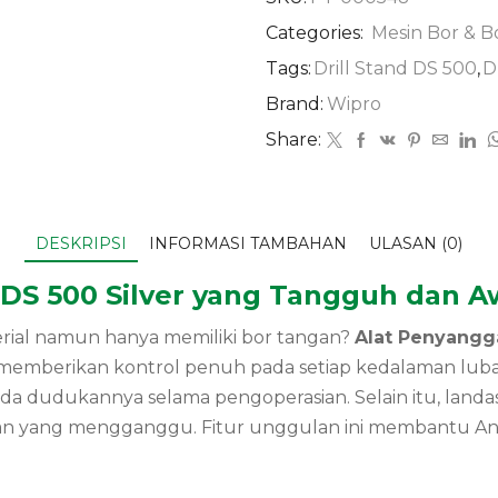
Categories:
Mesin Bor & 
Tags:
Drill Stand DS 500
,
D
Brand:
Wipro
Share:
DESKRIPSI
INFORMASI TAMBAHAN
ULASAN (0)
DS 500 Silver yang Tangguh dan A
rial namun hanya memiliki bor tangan?
Alat Penyangg
emberikan kontrol penuh pada setiap kedalaman luban
pada dudukannya selama pengoperasian. Selain itu, landa
ran yang mengganggu. Fitur unggulan ini membantu A