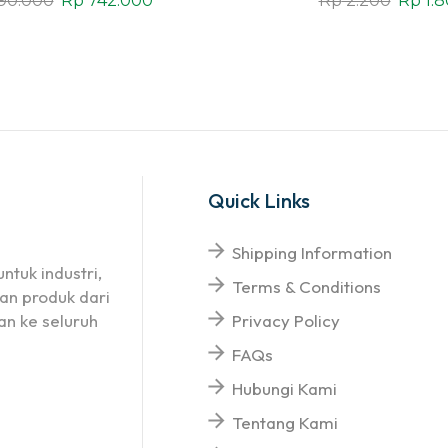
90.000
Rp
742.000
Rp
2.200
Rp
1.
Quick Links
Shipping Information
ntuk industri,
Terms & Conditions
an produk dari
n ke seluruh
Privacy Policy
FAQs
Hubungi Kami
Tentang Kami