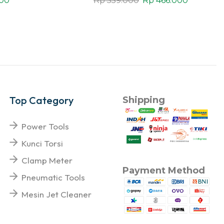
800
Rp
559.000
Rp
466.000
Top Category
Shipping
Power Tools
Kunci Torsi
Clamp Meter
Payment Method
Pneumatic Tools
Mesin Jet Cleaner