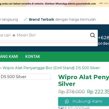
m langsung
Brand Terbaik
dengan harga termurah
a cari
🔥 Jet Cleaner
+628
orde
ANG KAMI
KONTAK
»
Wipro Alat Penyangga Bor (Drill Stand) DS 500 Silver
Wipro Alat Peny
Silver
Rp
378.000
Rp
222.3
Hubungi Kami
SKU:
PT-000548