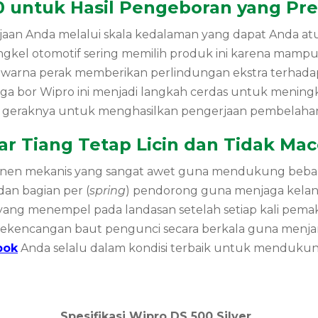
0 untuk Hasil Pengeboran yang Pres
jaan Anda melalui skala kedalaman yang dapat Anda at
engkel otomotif sering memilih produk ini karena mamp
 warna perak memberikan perlindungan ekstra terhadap
gga bor Wipro ini menjadi langkah cerdas untuk mening
e geraknya untuk menghasilkan pengerjaan pembelahan 
 Tiang Tetap Licin dan Tidak Mac
onen mekanis yang sangat awet guna mendukung beban 
an bagian per (
spring
) pendorong guna menjaga kelan
ang menempel pada landasan setelah setiap kali pemaka
iksa kekencangan baut pengunci secara berkala guna m
bok
Anda selalu dalam kondisi terbaik untuk mendukung 
Spesifikasi Wipro DS 500 Silver