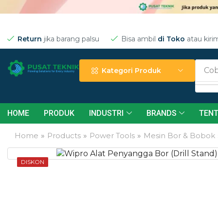
Return
jika barang palsu
Bisa ambil
di Toko
atau kiri
Cob
Kategori Produk
HOME
PRODUK
INDUSTRI
BRANDS
TENT
Home
»
Products
»
Power Tools
»
Mesin Bor & Bobok
DISKON