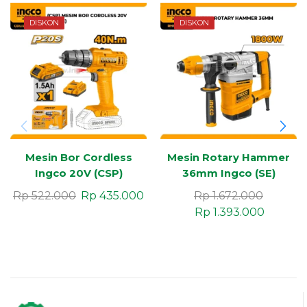
DISKON
DISKON
Mesin Bor Cordless
Mesin Rotary Hammer
Ingco 20V (CSP)
36mm Ingco (SE)
Industrial
Rp
522.000
Rp
435.000
Rp
1.672.000
Rp
1.393.000