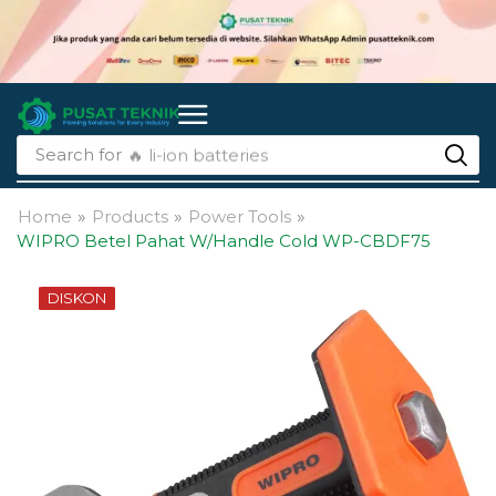
Search for
🔥 li-ion batteries
Home
»
Products
»
Power Tools
»
WIPRO Betel Pahat W/Handle Cold WP-CBDF75
DISKON