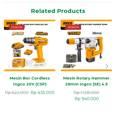
Related Products
DISKON
DISKON
Mesin Bor Cordless
Mesin Rotary Hammer
Ingco 20V (CSP)
26mm Ingco (SE) 4.5
Joule
Rp
522.000
Rp
435.000
Rp
1.128.000
Rp
940.000