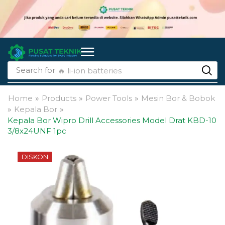
Search for
🔥 li-ion batteries
Home
»
Products
»
Power Tools
»
Mesin Bor & Bobok
»
Kepala Bor
»
Kepala Bor Wipro Drill Accessories Model Drat KBD-10
3/8x24UNF 1pc
DISKON