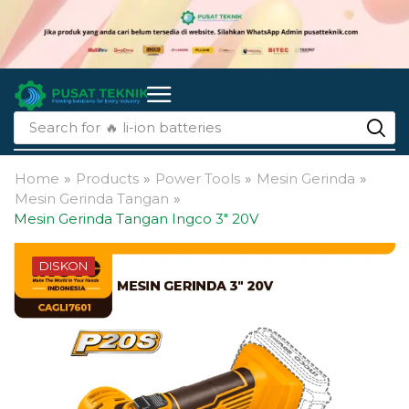
Search for
🔥 li-ion batteries
Home
»
Products
»
Power Tools
»
Mesin Gerinda
»
Mesin Gerinda Tangan
»
Mesin Gerinda Tangan Ingco 3″ 20V
DISKON