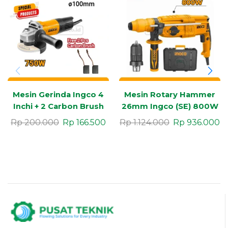
Mesin Gerinda Ingco 4
Mesin Rotary Hammer
Inchi + 2 Carbon Brush
26mm Ingco (SE) 800W
Power Tools Tangguh
+ Adaptor
Rp
200.000
Rp
166.500
Rp
1.124.000
Rp
936.000
Serbaguna