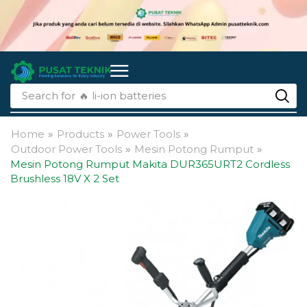
Search for
🔥 li-ion batteries
Home
»
Products
»
Power Tools
»
Outdoor Power Tools
»
Mesin Potong Rumput
»
Mesin Potong Rumput Makita DUR365URT2 Cordless
Brushless 18V X 2 Set