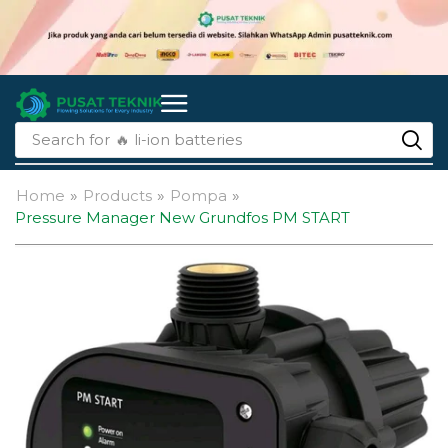
Search for
🔥 li-ion batteries
Home
»
Products
»
Pompa
»
Pressure Manager New Grundfos PM START