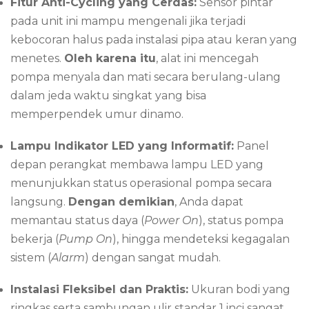
Fitur Anti-Cycling yang Cerdas:
Sensor pintar
pada unit ini mampu mengenali jika terjadi
kebocoran halus pada instalasi pipa atau keran yang
menetes.
Oleh karena itu
, alat ini mencegah
pompa menyala dan mati secara berulang-ulang
dalam jeda waktu singkat yang bisa
memperpendek umur dinamo.
Lampu Indikator LED yang Informatif:
Panel
depan perangkat membawa lampu LED yang
menunjukkan status operasional pompa secara
langsung.
Dengan demikian
, Anda dapat
memantau status daya (
Power On
), status pompa
bekerja (
Pump On
), hingga mendeteksi kegagalan
sistem (
Alarm
) dengan sangat mudah.
Instalasi Fleksibel dan Praktis:
Ukuran bodi yang
ringkas serta sambungan ulir standar 1 inci sangat