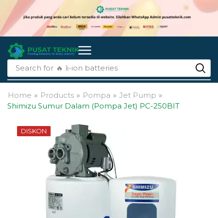
Search for
🔥 li-ion batteries
Home
»
Products
»
Pompa
»
Jet Pump
»
Shimizu Sumur Dalam (Pompa Jet) PC-250BIT
DISKON